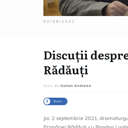
02/09/2021
Discuții despre
Rădăuți
Scris de
Gaitan Andreea
Share
Joi, 2 septembrie 2021, dramaturgul
Primăriei Rădăuți cu Bogdan Loghi