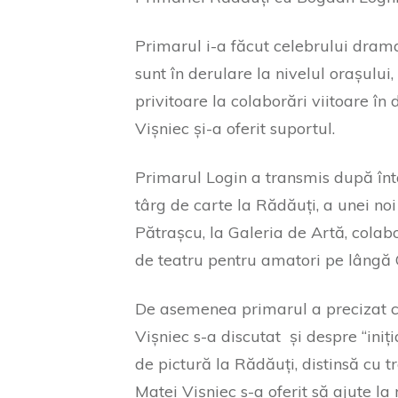
Primarul i-a făcut celebrului dram
sunt în derulare la nivelul orașului,
privitoare la colaborări viitoare în
Vișniec și-a oferit suportul.
Primarul Login a transmis după înt
târg de carte la Rădăuți, a unei noi
Pătrașcu, la Galeria de Artă, colabor
de teatru pentru amatori pe lângă 
De asemenea primarul a precizat că 
Vișniec s-a discutat și despre “iniț
de pictură la Rădăuți, distinsă cu t
Matei Vișniec s-a oferit să ajute la r