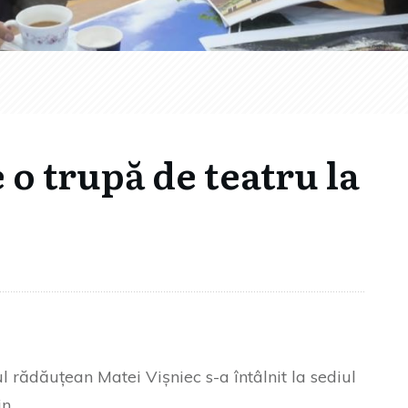
 o trupă de teatru la
 rădăuțean Matei Vișniec s-a întâlnit la sediul
n.