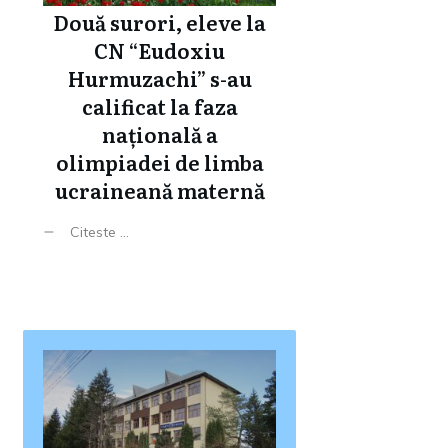
Două surori, eleve la
CN “Eudoxiu
Hurmuzachi” s-au
calificat la faza
națională a
olimpiadei de limba
ucraineană maternă
Citeste ...