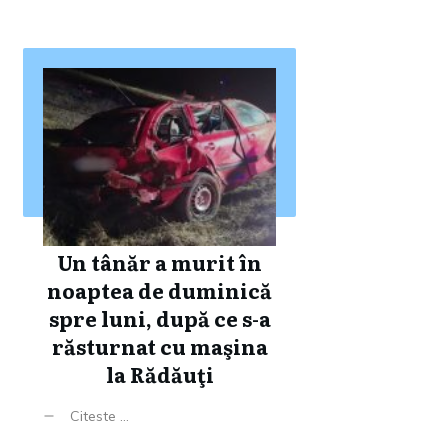
Un tânăr a murit în
noaptea de duminică
spre luni, după ce s-a
răsturnat cu maşina
la Rădăuţi
Citeste ...