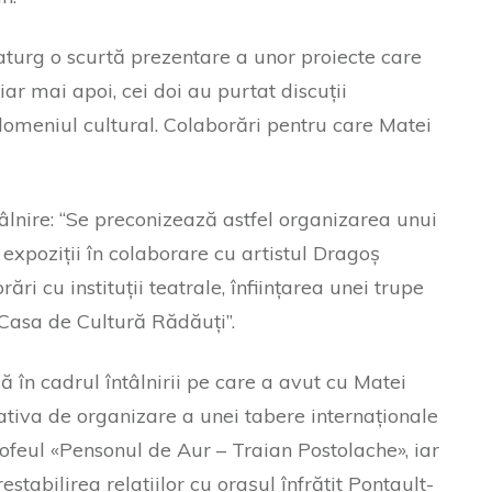
aturg o scurtă prezentare a unor proiecte care
 iar mai apoi, cei doi au purtat discuții
 domeniul cultural. Colaborări pentru care Matei
âlnire: “Se preconizează astfel organizarea unui
 expoziții în colaborare cu artistul Dragoș
ări cu instituții teatrale, înființarea unei trupe
Casa de Cultură Rădăuți”.
în cadrul întâlnirii pe care a avut cu Matei
iativa de organizare a unei tabere internaționale
rofeul «Pensonul de Aur – Traian Postolache», iar
estabilirea relațiilor cu orașul înfrățit Pontault-