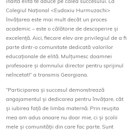
înaltă elită te aduce pe calea succesului. La
Colegiul Național <Eudoxiu Hurmuzachi>
învățarea este mai mult decât un proces
academic – este o călătorie de descoperire și
excelență. Aici, fiecare elev are privilegiul de a fi
parte dintr-o comunitate dedicată valorilor
educaționale de elită. Mulțumesc doamnei
profesoare și domnului director pentru sprijinul
neîncetat!” a transmis Georgiana.
“Participarea și succesul demonstrează
angajamentul și dedicarea pentru învățare, cât
și iubirea față de limba maternă. Prin reușita
mea am adus onoare nu doar mie, ci și școlii
mele și comunității din care fac parte. Sunt