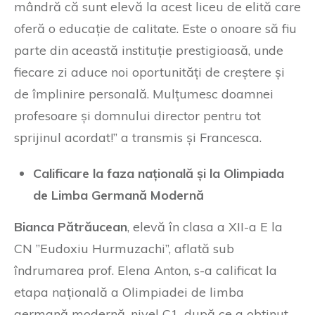
mândră că sunt elevă la acest liceu de elită care
oferă o educație de calitate. Este o onoare să fiu
parte din această instituție prestigioasă, unde
fiecare zi aduce noi oportunități de creștere și
de împlinire personală. Mulțumesc doamnei
profesoare și domnului director pentru tot
sprijinul acordat!” a transmis și Francesca.
Calificare la faza națională și la Olimpiada
de Limba Germană Modernă
Bianca Pătrăucean
, elevă în clasa a XII-a E la
CN ”Eudoxiu Hurmuzachi”, aflată sub
îndrumarea prof. Elena Anton, s-a calificat la
etapa națională a Olimpiadei de limba
germană modernă, nivel C1, după ce a obținut