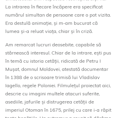
La intrarea în fiecare încăpere era specificat
numărul simultan de persoane care o pot vizita.
Era destulă animație, și m-am bucurat că
lumea și-a reluat viața, chiar și în criză.
Am remarcat lucruri deosebite, capabile să
stârnească interesul. Chiar de la intrare, ești pus
în temă cu istoria cetății, ridicată de Petru I
Mușat, domnul Moldovei, atestată documentar
în 1388 de o scrisoare trimisă lui Vladislav
Iagello, regele Poloniei. Filmulețul proiectat aici,
descrie cu imagini multele atacuri suferite,
asediile, jafurile și distrugerea cetății de
imperiul Otoman în 1675, prilej cu care i-a răpit