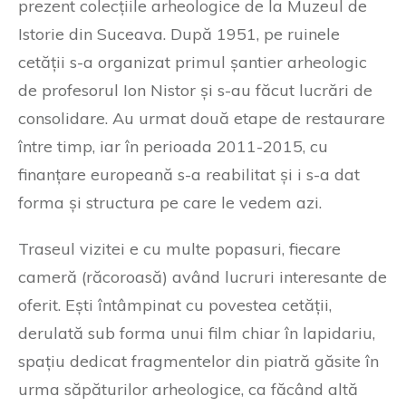
prezent colecțiile arheologice de la Muzeul de
Istorie din Suceava. După 1951, pe ruinele
cetății s-a organizat primul șantier arheologic
de profesorul Ion Nistor și s-au făcut lucrări de
consolidare. Au urmat două etape de restaurare
între timp, iar în perioada 2011-2015, cu
finanțare europeană s-a reabilitat și i s-a dat
forma și structura pe care le vedem azi.
Traseul vizitei e cu multe popasuri, fiecare
cameră (răcoroasă) având lucruri interesante de
oferit. Ești întâmpinat cu povestea cetății,
derulată sub forma unui film chiar în lapidariu,
spațiu dedicat fragmentelor din piatră găsite în
urma săpăturilor arheologice, ca făcând altă