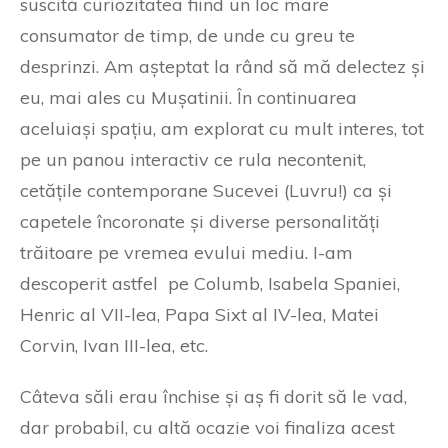
suscită curiozitatea fiind un loc mare
consumator de timp, de unde cu greu te
desprinzi. Am așteptat la rând să mă delectez și
eu, mai ales cu Mușatinii. În continuarea
aceluiași spațiu, am explorat cu mult interes, tot
pe un panou interactiv ce rula necontenit,
cetățile contemporane Sucevei (Luvru!) ca și
capetele încoronate și diverse personalități
trăitoare pe vremea evului mediu. I-am
descoperit astfel pe Columb, Isabela Spaniei,
Henric al VII-lea, Papa Sixt al IV-lea, Matei
Corvin, Ivan III-lea, etc.
Câteva săli erau închise și aș fi dorit să le vad,
dar probabil, cu altă ocazie voi finaliza acest