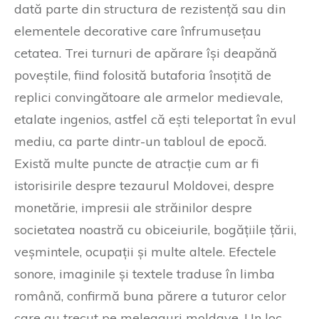
dată parte din structura de rezistență sau din
elementele decorative care înfrumusețau
cetatea. Trei turnuri de apărare își deapănă
poveștile, fiind folosită butaforia însoțită de
replici convingătoare ale armelor medievale,
etalate ingenios, astfel că ești teleportat în evul
mediu, ca parte dintr-un tabloul de epocă.
Există multe puncte de atracție cum ar fi
istorisirile despre tezaurul Moldovei, despre
monetărie, impresii ale străinilor despre
societatea noastră cu obiceiurile, bogățiile țării,
veșmintele, ocupații și multe altele. Efectele
sonore, imaginile și textele traduse în limba
română, confirmă buna părere a tuturor celor
care au trecut pe meleaguri moldave. Un loc