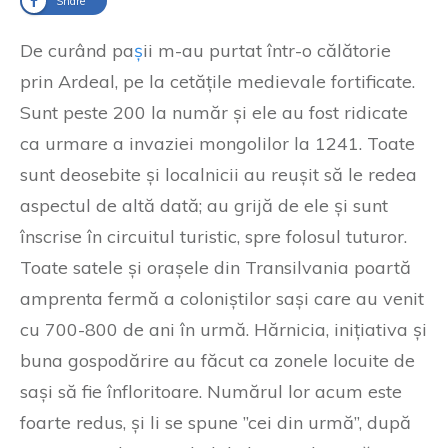
Share
De curând pa
ș
ii m-au purtat într-o călătorie
prin Ardeal, pe la cetățile medievale fortificate.
Sunt peste 200 la număr și ele au fost ridicate
ca urmare a invaziei mongolilor la 1241. Toate
sunt deosebite și localnicii au reușit să le redea
aspectul de altă dată; au grijă de ele și sunt
înscrise în circuitul turistic, spre folosul tuturor.
Toate satele și orașele din Transilvania poartă
amprenta fermă a coloniștilor sași care au venit
cu 700-800 de ani în urmă. Hărnicia, inițiativa și
buna gospodărire au făcut ca zonele locuite de
sași să fie înfloritoare. Numărul lor acum este
foarte redus, și li se spune ”cei din urmă”, după