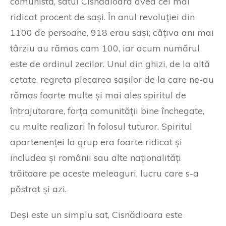
comunistă, satul Cisnădioara avea cel mai
ridicat procent de sași. În anul revoluției din
1100 de persoane, 918 erau sași; câțiva ani mai
târziu au rămas cam 100, iar acum numărul
este de ordinul zecilor. Unul din ghizi, de la altă
cetate, regreta plecarea sașilor de la care ne-au
rămas foarte multe și mai ales spiritul de
întrajutorare, forța comunității bine închegate,
cu multe realizari în folosul tuturor. Spiritul
apartenenței la grup era foarte ridicat și
includea și românii sau alte naționalități
trăitoare pe aceste meleaguri, lucru care s-a
păstrat și azi.
Deși este un simplu sat, Cisnădioara este