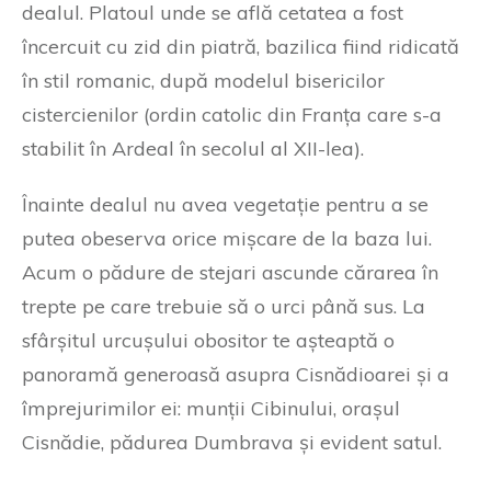
dealul. Platoul unde se află cetatea a fost
încercuit cu zid din piatră, bazilica fiind ridicată
în stil romanic, după modelul bisericilor
cistercienilor (ordin catolic din Franța care s-a
stabilit în Ardeal în secolul al XII-lea).
Înainte dealul nu avea vegetație pentru a se
putea obeserva orice mișcare de la baza lui.
Acum o pădure de stejari ascunde cărarea în
trepte pe care trebuie să o urci până sus. La
sfârșitul urcușului obositor te așteaptă o
panoramă generoasă asupra Cisnădioarei și a
împrejurimilor ei: munții Cibinului, orașul
Cisnădie, pădurea Dumbrava și evident satul.