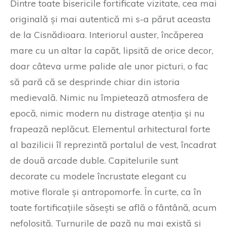
Dintre toate bisericile fortificate vizitate, cea mai
originală și mai autentică mi s-a părut aceasta
de la Cisnădioara. Interiorul auster, încăperea
mare cu un altar la capăt, lipsită de orice decor,
doar câteva urme palide ale unor picturi, o fac
să pară că se desprinde chiar din istoria
medievală. Nimic nu împietează atmosfera de
epocă, nimic modern nu distrage atenția și nu
frapează neplăcut. Elementul arhitectural forte
al bazilicii îl reprezintă portalul de vest, încadrat
de două arcade duble. Capitelurile sunt
decorate cu modele încrustate elegant cu
motive florale și antropomorfe. În curte, ca în
toate fortificațiile săsești se află o fântână, acum
nefolosită. Turnurile de pază nu mai există și