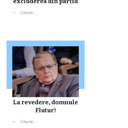
excluderea din partid
Citeste ...
La revedere, domnule
Flutur!
Citeste ...