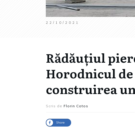
22/10/2021
Rădăuțiul pier
Horodnicul de
construirea une
Scris de
Florin Cotos
Share