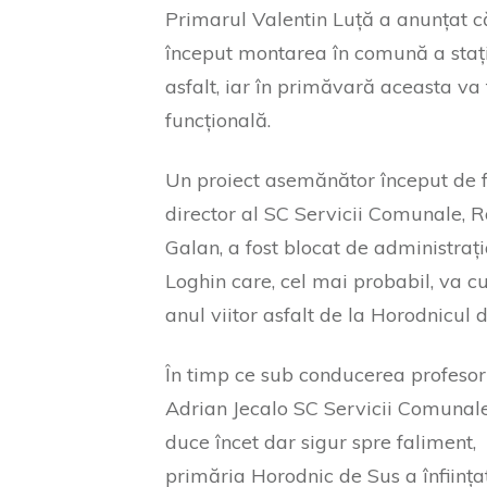
Primarul Valentin Luță a anunțat c
început montarea în comună a staț
asfalt, iar în primăvară aceasta va 
funcțională.
Un proiect asemănător început de f
director al SC Servicii Comunale,
Galan, a fost blocat de administraț
Loghin care, cel mai probabil, va 
anul viitor asfalt de la Horodnicul 
În timp ce sub conducerea profesor
Adrian Jecalo SC Servicii Comunal
duce încet dar sigur spre faliment,
primăria Horodnic de Sus a înființ