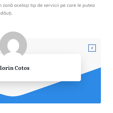
 zonă același tip de servicii pe care le putea
dăuți.
lorin Cotos