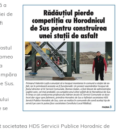
ă a
iei de
fi
ostul
 Romeo
ia
cumpăra
de Sus.
ului
e se
at societatea HDS Servicii Publice Horodnic de