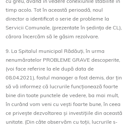
cu greu, având în vedere conexiunile stabilite în
timp acolo. Tot în această perioadă, noul
director a identificat o serie de probleme la
Servicii Comunale, (prezentate în ședința de CL),
cărora încercăm să le găsim rezolvare.
9. La Spitalul municipal Rădăuți, în urma
nenumăratelor PROBLEME GRAVE descoperite,
(voi face referire la ele după data de
08.04.2021), fostul manager a fost demis, dar țin
să vă informez că lucrurile funcționează foarte
bine din toate punctele de vedere, ba mai mult,
în curând vom veni cu vești foarte bune, în ceea
ce privește dezvoltarea și investițiile din această
unitate. (Din câte observăm cu toții, lucrurile s-