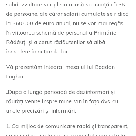
subdezvoltare vor pleca acasă și anunță că 38
de persoane, ale căror salarii cumulate se ridică
la 360.000 de euro anual, nu se vor mai regăsi
în viitoarea schemă de personal a Primăriei
Rădăuți și a cerut rădăuțenilor să aibă
încredere în acțiunile lui.
Vă prezentăm integral mesajul lui Bogdan
Loghin:
„După o lungă perioadă de dezinformări și
răutăți venite înspre mine, vin în fața dvs. cu
unele precizări și informări:
1. Ca mijloc de comunicare rapid și transparent,
cu voia dvs., voi folosi instrumentul care este la