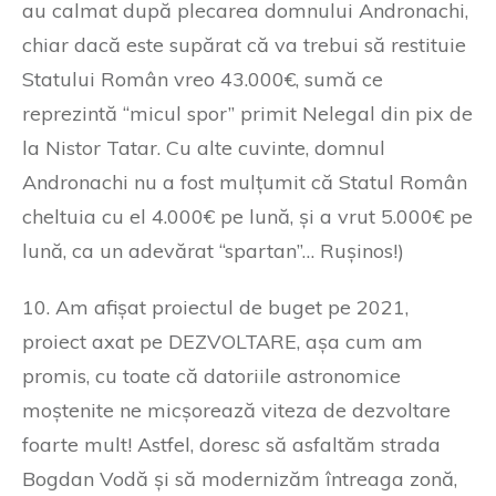
au calmat după plecarea domnului Andronachi,
chiar dacă este supărat că va trebui să restituie
Statului Român vreo 43.000€, sumă ce
reprezintă “micul spor” primit Nelegal din pix de
la Nistor Tatar. Cu alte cuvinte, domnul
Andronachi nu a fost mulțumit că Statul Român
cheltuia cu el 4.000€ pe lună, și a vrut 5.000€ pe
lună, ca un adevărat “spartan”… Rușinos!)
10. Am afișat proiectul de buget pe 2021,
proiect axat pe DEZVOLTARE, așa cum am
promis, cu toate că datoriile astronomice
moștenite ne micșorează viteza de dezvoltare
foarte mult! Astfel, doresc să asfaltăm strada
Bogdan Vodă și să modernizăm întreaga zonă,