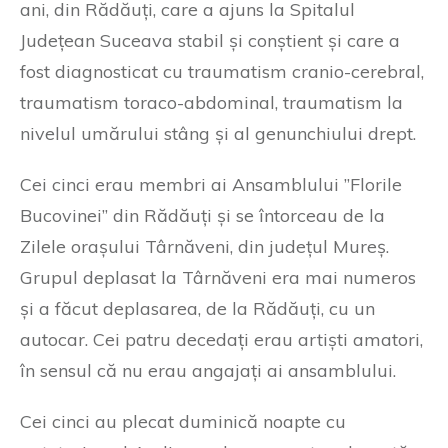
ani, din Rădăuți, care a ajuns la Spitalul
Județean Suceava stabil și conștient și care a
fost diagnosticat cu traumatism cranio-cerebral,
traumatism toraco-abdominal, traumatism la
nivelul umărului stâng și al genunchiului drept.
Cei cinci erau membri ai Ansamblului ”Florile
Bucovinei” din Rădăuți și se întorceau de la
Zilele orașului Târnăveni, din județul Mureș.
Grupul deplasat la Târnăveni era mai numeros
și a făcut deplasarea, de la Rădăuți, cu un
autocar. Cei patru decedați erau artiști amatori,
în sensul că nu erau angajați ai ansamblului.
Cei cinci au plecat duminică noapte cu