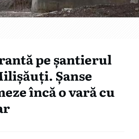
rantă pe șantierul
Milișăuți. Șanse
eze încă o vară cu
ar