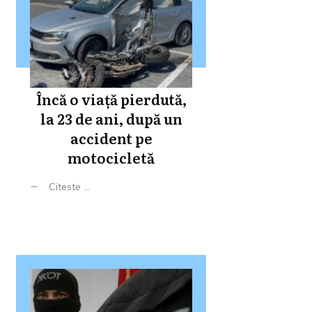
Încă o viață pierdută,
la 23 de ani, după un
accident pe
motocicletă
Citeste ...