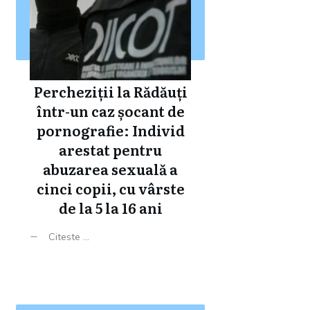
Percheziții la Rădăuți
într-un caz șocant de
pornografie: Individ
arestat pentru
abuzarea sexuală a
cinci copii, cu vârste
de la 5 la 16 ani
Citeste ...