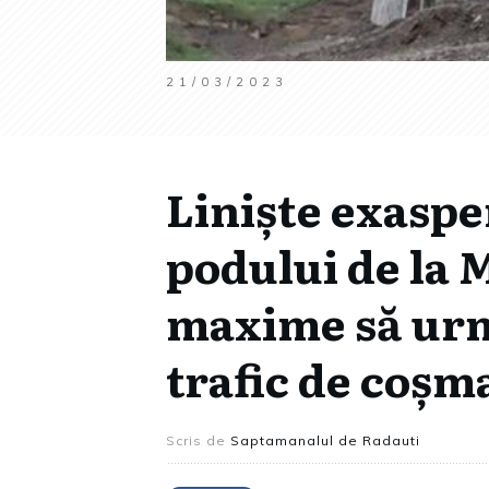
21/03/2023
Liniște exaspe
podului de la 
maxime să urm
trafic de coșm
Scris de
Saptamanalul de Radauti