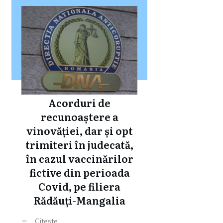
Acorduri de
recunoaștere a
vinovăției, dar și opt
trimiteri în judecată,
în cazul vaccinărilor
fictive din perioada
Covid, pe filiera
Rădăuți-Mangalia
Citeste ...