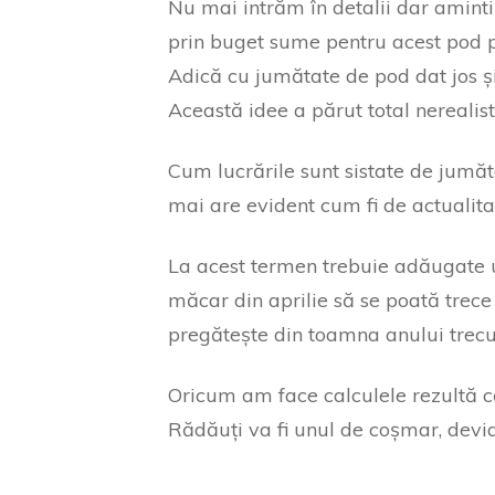
Nu mai intrăm în detalii dar aminti
prin buget sume pentru acest pod pr
Adică cu jumătate de pod dat jos și
Această idee a părut total nerealist
Cum lucrările sunt sistate de jumăt
mai are evident cum fi de actualita
La acest termen trebuie adăugate un
măcar din aprilie să se poată trece
pregătește din toamna anului tre
Oricum am face calculele rezultă că
Rădăuți va fi unul de coșmar, devia