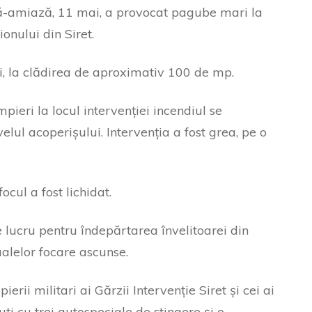
ă-amiază, 11 mai, a provocat pagube mari la
ionului din Siret.
i, la clădirea de aproximativ 100 de mp.
ieri la locul intervenției incendiul se
lul acoperișului. Intervenția a fost grea, pe o
ocul a fost lichidat.
 lucru pentru îndepărtarea învelitoarei din
ualelor focare ascunse.
erii militari ai Gărzii Intervenție Siret și cei ai
 cu trei autospeciale de stingere și o