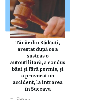
Tânăr din Rădăuți,
arestat după ce a
sustras o
autoutilitară, a condus
băut și fără permis, și
a provocat un
accident, la intrarea
în Suceava
Citeste ...