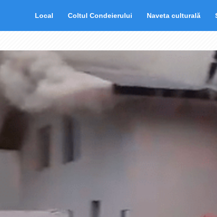
Local
Coltul Condeierului
Naveta culturală