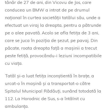
tânăr de 27 de ani, din Vicovu de Jos, care
conducea un BMW a intrat de pe drumul
național în curtea societății tatălui său, unde a
efectuat un viraj la dreapta, pentru a pătrunde
pe o alee pavată. Acolo se afla fetița de 3 ani,
care se juca în poziția de șezut, pe pavaj. Din
păcate, roata dreapta față a mașinii a trecut
peste fetiță, provocându-i leziuni incompatibile
cu viața.
Tatăl și-a luat fetița inconștientă în brațe, a
urcat-o în mașină și a transportat-o către
Spitalul Municipal Rădăuți, sunând totodată la
112. La Horodnic de Sus, s-a întâlnit cu
ambulanța.