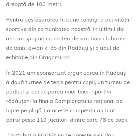
dreaptă de 100 metri.
Pentru desfășurarea în bune condiții a activității
sportive din comunitatea noastră, în ultimii doi
ani am sprijinit cu materiale sau bani cluburile
de tenis, qwan ki do din Rădăuți și clubul de
echitație din Dragomirna.
În 2021 am sponsorizat organizarea în Rădăuți
a două turnee de tenis pentru copii, un turneu de
padbol și participarea unor tineri sportivi
rădăuțeni la finala Campionatului naţional de
lupte pe plajă. La aceste competiții au luat
parte peste 110 jucători, dintre care 76 de copii.
„Contribuția EGGER nu se oprește aici, dar