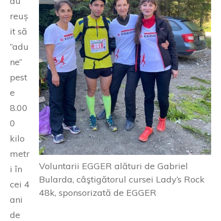
au
reuș
it să
”adu
ne”
pest
e
8.00
0
kilo
metr
Voluntarii EGGER alături de Gabriel
i în
Bularda, câştigătorul cursei Lady’s Rock
cei 4
48k, sponsorizată de EGGER
ani
de