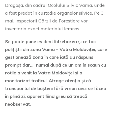
Dragoșa, din cadrul Ocolului Silvic Vama, unde
a fost predat în custodie organelor silvice. Pe 3
mai, inspectorii Gărzii de Forestiere vor
inventaria exact materialul lemnos.
Se poate pune evident întrebarea și ce fac
polițiștii din zona Vama – Vatra Moldoviței, care
gestionează zona în care iată au răspuns
prompt dar… numai după ce un om în scaun cu
rotile a venit la Vatra Moldoviței și a
monitorizat traficul. Atrage atenția și că
transportul de bușteni fără vreun aviz se făcea
în plină zi, aparent fiind greu să treacă
neobservat.