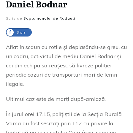
Daniel Bodnar
Scris de
Saptamanalul de Radauti
Share
Aflat în scaun cu rotile și deplasându-se greu, cu
un cadru, activistul de mediu Daniel Bodnar și
cei din echipa sa reușesc să livreze poliției
periodic cazuri de transporturi mari de lemn
ilegale.
Ultimul caz este de marți după-amiază.
În jurul orei 17.15, polițiștii de la Secția Rurală
Vama au fost sesizați prin 112 cu privire la
faptul că pe raza satului Ciumârna, comuna