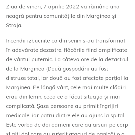
Ziua de vineri, 7 aprilie 2022 va rămâne una
neagră pentru comunitățile din Marginea și
Straja.
Incendii izbucnite ca din senin s-au transformat
în adevărate dezastre, flăcările fiind amplificate
de vântul puternic. La câteva ore de la dezastrul
de la Marginea (Două gospodării au fost
distruse total, iar două au fost afectate parțial la
Marginea. Pe lângă vânt, cele mai multe clădiri
erau din lemn, ceea ce a făcut situația și mai
complicată. Șase persoane au primit îngrijiri
medicale, iar patru dintre ele au ajuns la spital.
Este vorba de doi oameni care au arsuri pe corp
și alți doi care au suferit atacuri de panică) o a