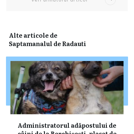
Alte articole de
Saptamanalul de Radauti
Administratorul adăpostului de
câini de la Berchișești, plasat de