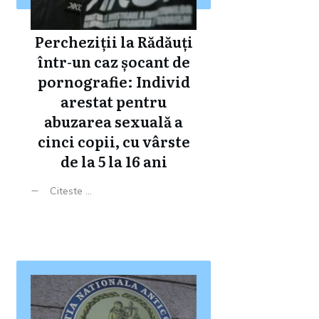
Percheziții la Rădăuți
într-un caz șocant de
pornografie: Individ
arestat pentru
abuzarea sexuală a
cinci copii, cu vârste
de la 5 la 16 ani
Citeste ...