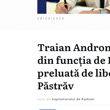
28/04/2026
Traian Andron
din funcția de 
preluată de li
Păstrăv
Scris de
Saptamanalul de Radauti