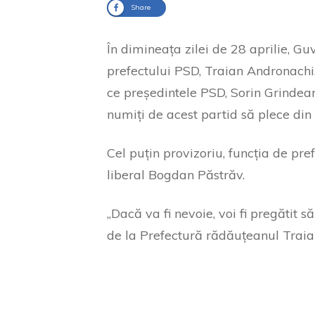
Share
În dimineața zilei de 28 aprilie, G
prefectului PSD, Traian Andronachi, 
ce președintele PSD, Sorin Grindeanu
numiți de acest partid să plece din f
Cel puțin provizoriu, funcția de pre
liberal Bogdan Păstrăv.
„Dacă va fi nevoie, voi fi pregătit s
de la Prefectură rădăuțeanul Traia