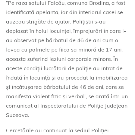
”Pe raza satului Falcău, comuna Brodina, a fost
identificată apelanta, iar din interiorul casei se
auzeau strigăte de ajutor. Polițiștii s-au
deplasat în holul locuinței, împrejurări în care l-
au observat pe bărbatul de 46 de ani cum o
lovea cu palmele pe fiica sa minoră de 17 ani,
aceasta suferind leziuni corporale minore. În
aceste condiții lucrătorii de poliție au intrat de
îndată în locuință și au procedat la imobilizarea
și încătușarea bărbatului de 46 de ani, care se
manifesta violent fizic și verbal”, se arată într-un
comunicat al Inspectoratului de Poliție Județean
Suceava.
Cercetările au continuat la sediul Poliției