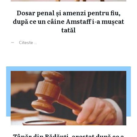
Dosar penal și amenzi pentru fiu,
după ce un câine Amstaff i-a mușcat
tatăl
Citeste ...
Tânăr din Rădăuți, arestat după ce a