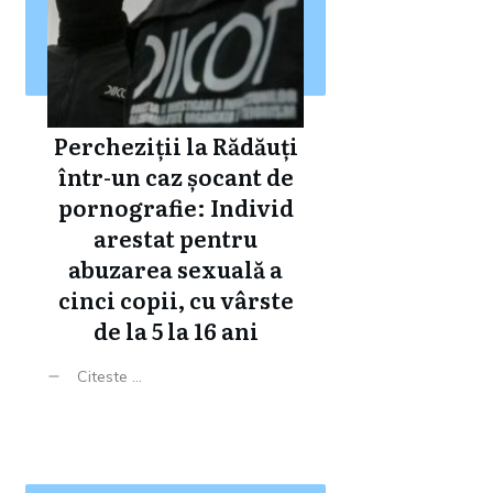
Percheziții la Rădăuți
într-un caz șocant de
pornografie: Individ
arestat pentru
abuzarea sexuală a
cinci copii, cu vârste
de la 5 la 16 ani
Citeste ...