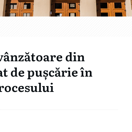
vânzătoare din
t de pușcărie în
procesului