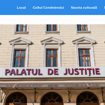
Local
Coltul Condeierului
Naveta culturală