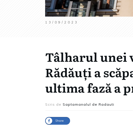
13/09/2023
Tâlharul unei 
Rădăuți a scăpa
ultima fază a 
Scris de
Saptamanalul de Radauti
Share