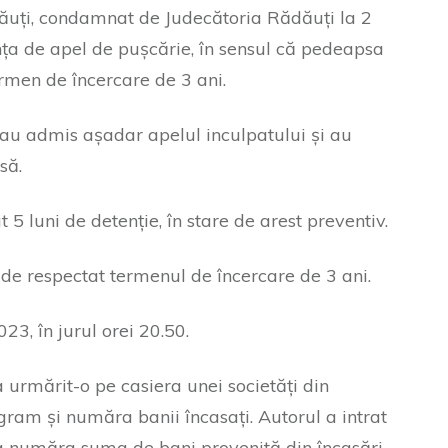
dăuți, condamnat de Judecătoria Rădăuți la 2
anța de apel de pușcărie, în sensul că pedeapsa
ermen de încercare de 3 ani.
 au admis așadar apelul inculpatului și au
nsă.
 5 luni de detenție, în stare de arest preventiv.
e de respectat termenul de încercare de 3 ani.
23, în jurul orei 20.50.
a urmărit-o pe casiera unei societăți din
ogram și număra banii încasați. Autorul a intrat
a număra suma de bani provenită din încasări.