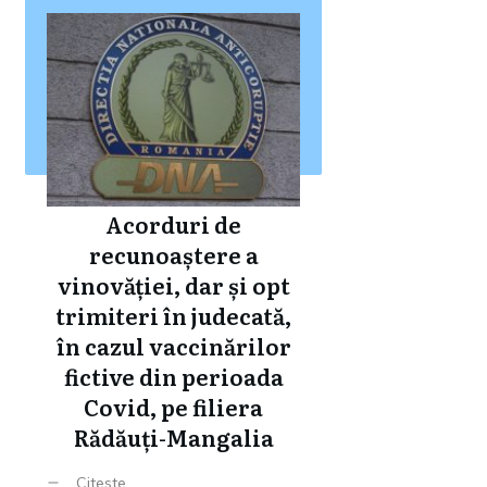
Acorduri de
recunoaștere a
vinovăției, dar și opt
trimiteri în judecată,
în cazul vaccinărilor
fictive din perioada
Covid, pe filiera
Rădăuți-Mangalia
Citeste ...