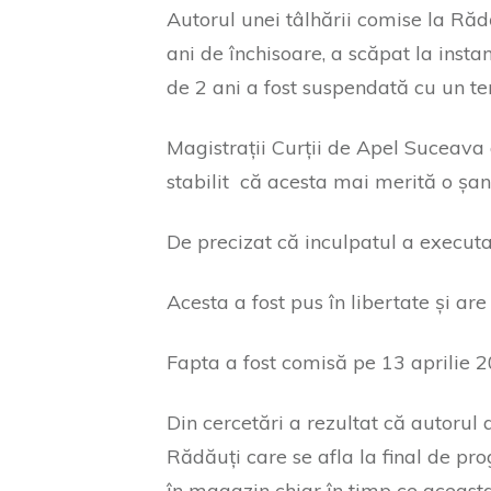
Autorul unei tâlhării comise la Ră
ani de închisoare, a scăpat la inst
de 2 ani a fost suspendată cu un t
Magistrații Curții de Apel Suceava
stabilit că acesta mai merită o șa
De precizat că inculpatul a executat
Acesta a fost pus în libertate și ar
Fapta a fost comisă pe 13 aprilie 20
Din cercetări a rezultat că autorul 
Rădăuți care se afla la final de pr
în magazin chiar în timp ce aceast