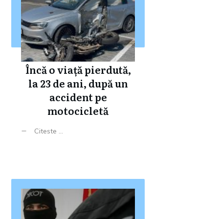
Încă o viață pierdută,
la 23 de ani, după un
accident pe
motocicletă
Citeste ...