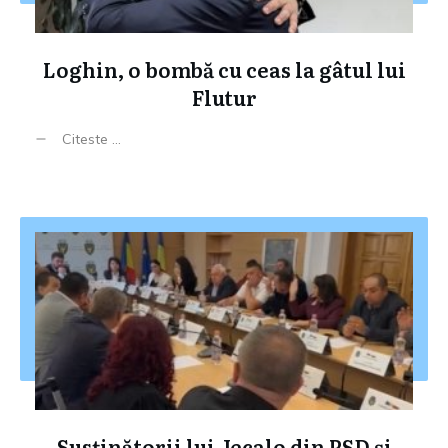
Loghin, o bombă cu ceas la gâtul lui
Flutur
Citeste ...
Susținătorii lui Jecalo din PSD și