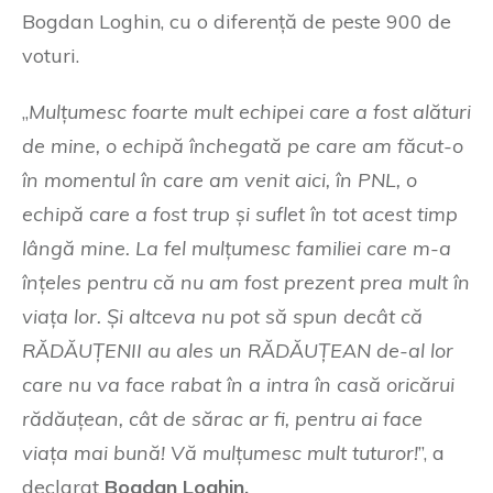
Bogdan Loghin, cu o diferență de peste 900 de
voturi.
„
Mulțumesc foarte mult echipei care a fost alături
de mine, o echipă închegată pe care am făcut-o
în momentul în care am venit aici, în PNL, o
echipă care a fost trup și suflet în tot acest timp
lângă mine. La fel mulțumesc familiei care m-a
înțeles pentru că nu am fost prezent prea mult în
viața lor. Și altceva nu pot să spun decât că
RĂDĂUȚENII au ales un RĂDĂUȚEAN de-al lor
care nu va face rabat în a intra în casă oricărui
rădăuțean, cât de sărac ar fi, pentru ai face
viața mai bună! Vă mulțumesc mult tuturor!
”, a
declarat
Bogdan Loghin.