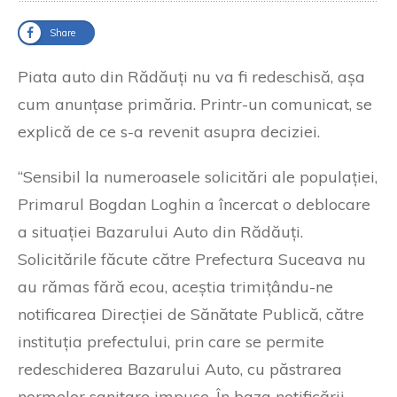
Share
Piata auto din Rădăuți nu va fi redeschisă, așa
cum anunțase primăria. Printr-un comunicat, se
explică de ce s-a revenit asupra deciziei.
“Sensibil la numeroasele solicitări ale populației,
Primarul Bogdan Loghin a încercat o deblocare
a situației Bazarului Auto din Rădăuți.
Solicitările făcute către Prefectura Suceava nu
au rămas fără ecou, aceștia trimițându-ne
notificarea Direcției de Sănătate Publică, către
instituția prefectului, prin care se permite
redeschiderea Bazarului Auto, cu păstrarea
normelor sanitare impuse. În baza notificării