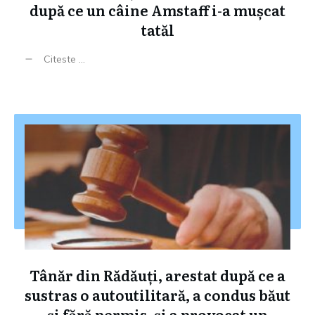
după ce un câine Amstaff i-a mușcat
tatăl
Citeste ...
Tânăr din Rădăuți, arestat după ce a
sustras o autoutilitară, a condus băut
și fără permis, și a provocat un