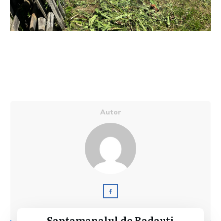
Autor
Saptamanalul de Radauti