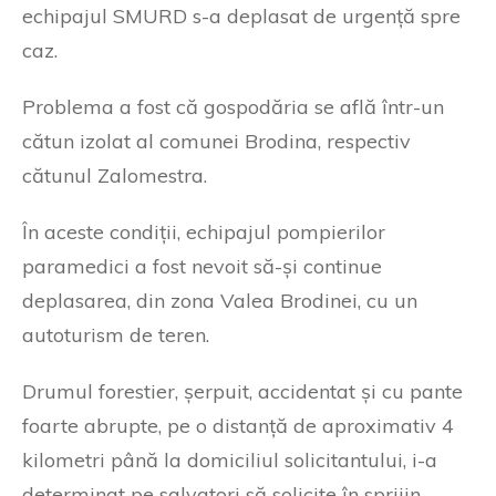
echipajul SMURD s-a deplasat de urgență spre
caz.
Problema a fost că gospodăria se află într-un
cătun izolat al comunei Brodina, respectiv
cătunul Zalomestra.
În aceste condiții, echipajul pompierilor
paramedici a fost nevoit să-și continue
deplasarea, din zona Valea Brodinei, cu un
autoturism de teren.
Drumul forestier, șerpuit, accidentat și cu pante
foarte abrupte, pe o distanță de aproximativ 4
kilometri până la domiciliul solicitantului, i-a
determinat pe salvatori să solicite în sprijin