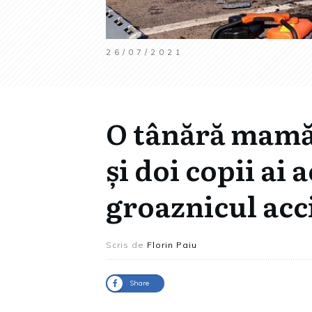
26/07/2021
O tânără mamă
și doi copii ai 
groaznicul acc
Scris de
Florin Paiu
Share