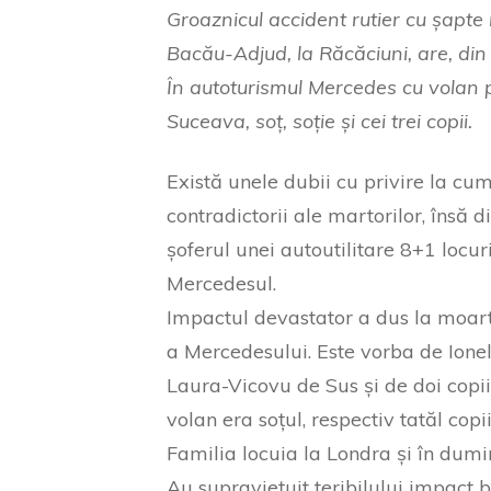
Groaznicul accident rutier cu șapte
Bacău-Adjud, la Răcăciuni, are, din 
În autoturismul Mercedes cu volan p
Suceava, soț, soție și cei trei copii.
Există unele dubii cu privire la cum
contradictorii ale martorilor, însă d
șoferul unei autoutilitare 8+1 locur
Mercedesul.
Impactul devastator a dus la moart
a Mercedesului. Este vorba de Ionel
Laura-Vicovu de Sus și de doi copii a
volan era soțul, respectiv tatăl copii
Familia locuia la Londra și în dum
Au supraviețuit teribilului impact b