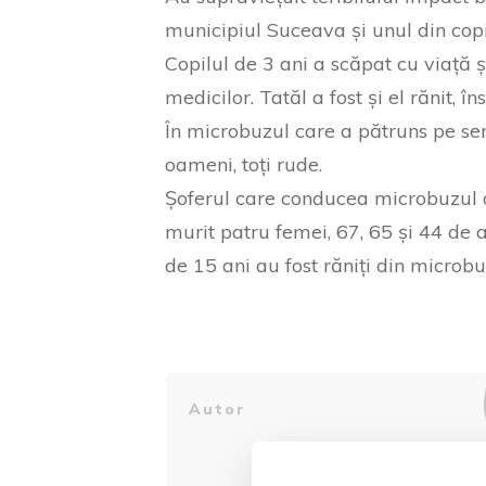
municipiul Suceava și unul din copii
Copilul de 3 ani a scăpat cu viață ș
medicilor. Tatăl a fost și el rănit, în
În microbuzul care a pătruns pe sen
oameni, toți rude.
Șoferul care conducea microbuzul a 
murit patru femei, 67, 65 și 44 de a
de 15 ani au fost răniți din microbuz
Autor