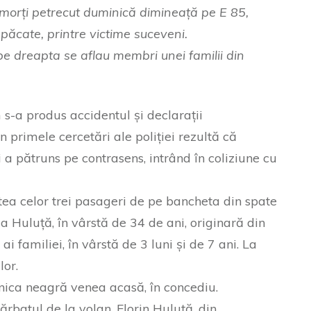
 morți petrecut duminică dimineață pe E 85,
păcate, printre victime suceveni.
e dreapta se aflau membri unei familii din
 s-a produs accidentul și declarații
in primele cercetări ale poliției rezultă că
i a pătruns pe contrasens, intrând în coliziune cu
ea celor trei pasageri de pe bancheta din spate
a Huluță, în vârstă de 34 de ani, originară din
i familiei, în vârstă de 3 luni și de 7 ani. La
lor.
inica neagră venea acasă, în concediu.
ărbatul de la volan, Florin Huluță, din