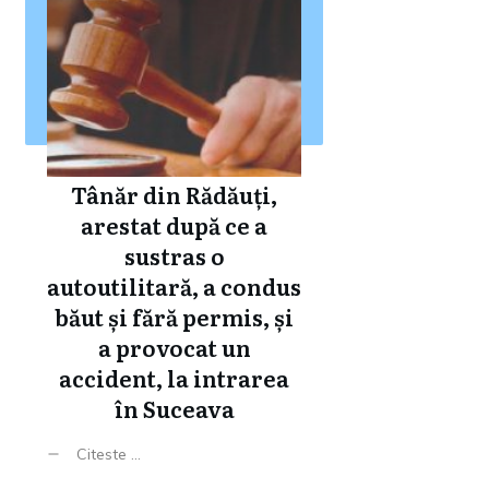
Tânăr din Rădăuți,
arestat după ce a
sustras o
autoutilitară, a condus
băut și fără permis, și
a provocat un
accident, la intrarea
în Suceava
Citeste ...