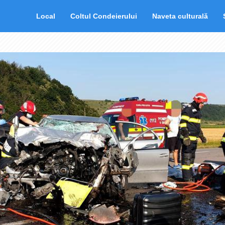
Local
Coltul Condeierului
Naveta culturală