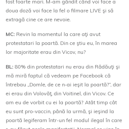
fost foarte mari. M-am gândit când voi face a
doua doză voi face la fel o filmare LIVE şi să
extragă cine ce are nevoie.
MC:
Revin la momentul la care aţi avut
protestatari la poartă. Din ce ştiu eu, în marea
lor majoritate erau din Vicov, nu?
BL:
80% din protestatari nu erau din Rădăuţi şi
mă miră faptul că vedeam pe Facebook că
întrebau „Domle, de ce n-ai ieşit la poartă?”, dar
ei erau din Volovăţ, din Voitinel, din Vicov. Ce
am eu de vorbit cu ei la poartă? Atât timp cât
eu sunt pro-vaccin, până la urmă, şi ieşind la
poartă legiferam într-un fel modul ilegal în care