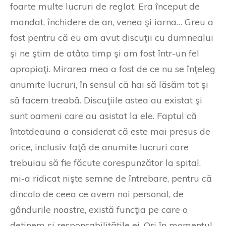
foarte multe lucruri de reglat. Era început de
mandat, închidere de an, venea şi iarna… Greu a
fost pentru că eu am avut discuţii cu dumnealui
şi ne ştim de atâta timp şi am fost într-un fel
apropiaţi. Mirarea mea a fost de ce nu se înţeleg
anumite lucruri, în sensul că hai să lăsăm tot şi
să facem treabă. Discuţiile astea au existat şi
sunt oameni care au asistat la ele. Faptul că
întotdeauna a considerat că este mai presus de
orice, inclusiv faţă de anumite lucruri care
trebuiau să fie făcute corespunzător la spital,
mi-a ridicat nişte semne de întrebare, pentru că
dincolo de ceea ce avem noi personal, de
gândurile noastre, există funcţia pe care o
deţinem şi responsabilităţile ei. Ori în momentul