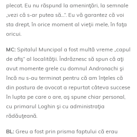
plecat. Eu nu răspund la ameninţări, la semnale
„vezi că s-ar putea să…”. Eu vă garantez că voi
sta drept, în orice moment al vieţii mele, în faţa
oricui.
MC:
Spitalul Muncipal a fost multă vreme „capul
de afiş” al localităţii. Îndrăznesc să spun că aţi
avut momente grele cu domnul Andronachi şi
încă nu s-au terminat pentru că am înţeles că
din postura de avocat a repurtat câteva succese
în lupta pe care o are, aş spune chiar personal,
cu primarul Loghin şi cu administraţia
rădăuţeană.
BL:
Greu a fost prin prisma faptului că erau