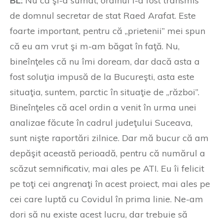
BL:
Nu că şi-a sumat, ordinul i-a fost transmis
de domnul secretar de stat Raed Arafat. Este
foarte important, pentru că „prietenii” mei spun
că eu am vrut şi m-am băgat în faţă. Nu,
bineînţeles că nu îmi doream, dar dacă asta a
fost soluţia impusă de la Bucureşti, asta este
situaţia, suntem, parctic în situaţie de „război”.
Bineînţeles că acel ordin a venit în urma unei
analizae făcute în cadrul judeţului Suceava,
sunt nişte raportări zilnice. Dar mă bucur că am
depăşit această perioadă, pentru că numărul a
scăzut semnificativ, mai ales pe ATI. Eu îi felicit
pe toţi cei angrenaţi în acest proiect, mai ales pe
cei care luptă cu Covidul în prima linie. Ne-am
dori să nu existe acest lucru, dar trebuie să