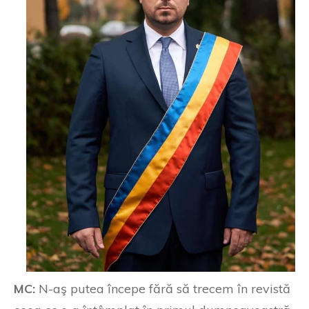
MC:
N-aş putea începe fără să trecem în revistă