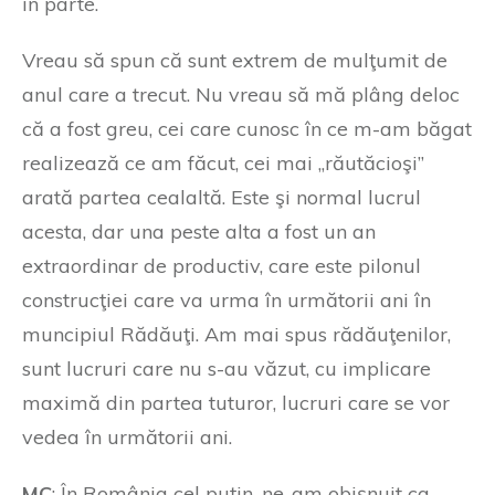
în parte.
Vreau să spun că sunt extrem de mulţumit de
anul care a trecut. Nu vreau să mă plâng deloc
că a fost greu, cei care cunosc în ce m-am băgat
realizează ce am făcut, cei mai „răutăcioşi”
arată partea cealaltă. Este şi normal lucrul
acesta, dar una peste alta a fost un an
extraordinar de productiv, care este pilonul
construcţiei care va urma în următorii ani în
muncipiul Rădăuţi. Am mai spus rădăuţenilor,
sunt lucruri care nu s-au văzut, cu implicare
maximă din partea tuturor, lucruri care se vor
vedea în următorii ani.
MC
: În România cel puţin, ne-am obişnuit ca