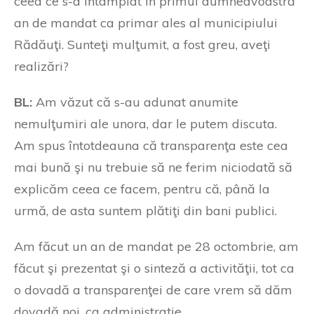
ceea ce s-a întâmplat în primul dumneavoastră
an de mandat ca primar ales al municipiului
Rădăuţi. Sunteţi mulţumit, a fost greu, aveţi
realizări?
BL:
Am văzut că s-au adunat anumite
nemulţumiri ale unora, dar le putem discuta.
Am spus întotdeauna că transparenţa este cea
mai bună şi nu trebuie să ne ferim niciodată să
explicăm ceea ce facem, pentru că, până la
urmă, de asta suntem plătiţi din bani publici.
Am făcut un an de mandat pe 28 octombrie, am
făcut şi prezentat şi o sinteză a activităţii, tot ca
o dovadă a transparenţei de care vrem să dăm
dovadă noi, ca administraţie.