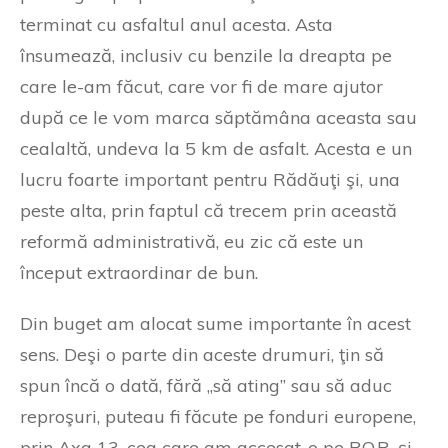
terminat cu asfaltul anul acesta. Asta
însumează, inclusiv cu benzile la dreapta pe
care le-am făcut, care vor fi de mare ajutor
după ce le vom marca săptămâna aceasta sau
cealaltă, undeva la 5 km de asfalt. Acesta e un
lucru foarte important pentru Rădăuţi şi, una
peste alta, prin faptul că trecem prin această
reformă administrativă, eu zic că este un
început extraordinar de bun.
Din buget am alocat sume importante în acest
sens. Deşi o parte din aceste drumuri, ţin să
spun încă o dată, fără „să ating” sau să aduc
reproşuri, puteau fi făcute pe fonduri europene,
prin Axa 13, cea care am accesat-o pe P.O.R. şi