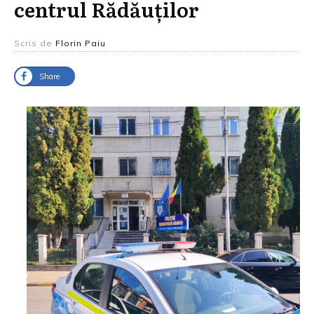
centrul Rădăuților
Scris de
Florin Paiu
Share