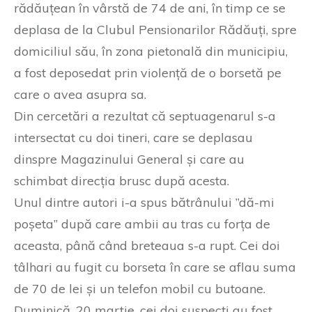
rădăuțean în vârstă de 74 de ani, în timp ce se
deplasa de la Clubul Pensionarilor Rădăuți, spre
domiciliul său, în zona pietonală din municipiu,
a fost deposedat prin violență de o borsetă pe
care o avea asupra sa.
Din cercetări a rezultat că septuagenarul s-a
intersectat cu doi tineri, care se deplasau
dinspre Magazinului General și care au
schimbat direcția brusc după acesta.
Unul dintre autori i-a spus bătrânului ”dă-mi
poșeta” după care ambii au tras cu forța de
aceasta, până când breteaua s-a rupt. Cei doi
tâlhari au fugit cu borseta în care se aflau suma
de 70 de lei și un telefon mobil cu butoane.
Duminică, 20 martie, cei doi suspecți au fost