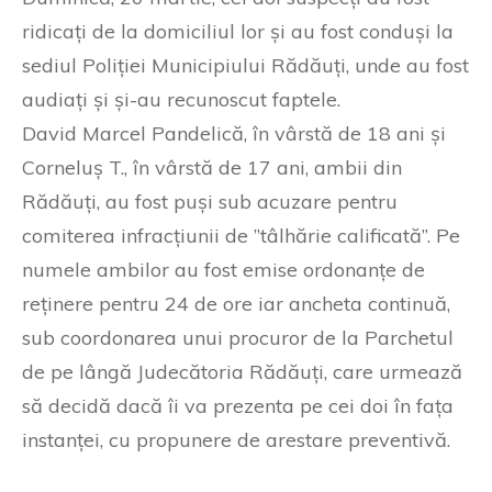
ridicați de la domiciliul lor și au fost conduși la
sediul Poliției Municipiului Rădăuți, unde au fost
audiați și și-au recunoscut faptele.
David Marcel Pandelică, în vârstă de 18 ani și
Corneluș T., în vârstă de 17 ani, ambii din
Rădăuți, au fost puși sub acuzare pentru
comiterea infracțiunii de ”tâlhărie calificată”. Pe
numele ambilor au fost emise ordonanțe de
reținere pentru 24 de ore iar ancheta continuă,
sub coordonarea unui procuror de la Parchetul
de pe lângă Judecătoria Rădăuți, care urmează
să decidă dacă îi va prezenta pe cei doi în fața
instanței, cu propunere de arestare preventivă.