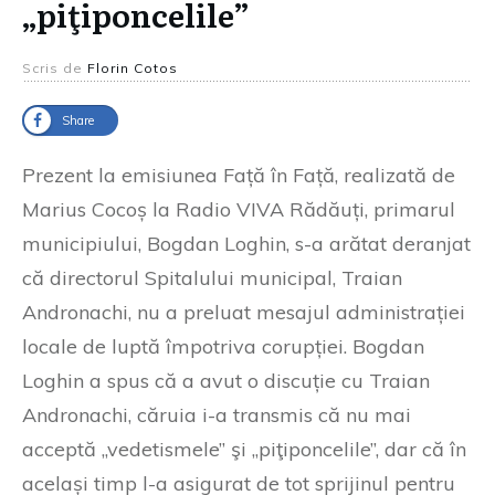
„piţiponcelile”
Scris de
Florin Cotos
Share
Prezent la emisiunea Față în Față, realizată de
Marius Cocoș la Radio VIVA Rădăuți, primarul
municipiului, Bogdan Loghin, s-a arătat deranjat
că directorul Spitalului municipal, Traian
Andronachi, nu a preluat mesajul administrației
locale de luptă împotriva corupției. Bogdan
Loghin a spus că a avut o discuție cu Traian
Andronachi, căruia i-a transmis că nu mai
acceptă „vedetismele” şi „piţiponcelile”, dar că în
același timp l-a asigurat de tot sprijinul pentru