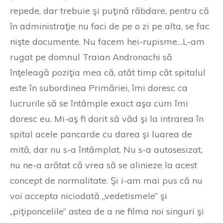
repede, dar trebuie şi puţină răbdare, pentru că
în administraţie nu faci de pe o zi pe alta, se fac
nişte documente. Nu facem hei-rupisme…L-am
rugat pe domnul Traian Andronachi să
înţeleagă poziţia mea că, atât timp cât spitalul
este în subordinea Primăriei, îmi doresc ca
lucrurile să se întâmple exact aşa cum îmi
doresc eu. Mi-aş fi dorit să văd şi la intrarea în
spital acele pancarde cu darea şi luarea de
mită, dar nu s-a întâmplat. Nu s-a autosesizat,
nu ne-a arătat că vrea să se alinieze la acest
concept de normalitate. Şi i-am mai pus că nu
voi accepta niciodată „vedetismele” şi
„piţiponcelile” astea de a ne filma noi singuri şi