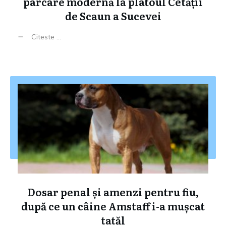
parcare modernă la platoul Cetății
de Scaun a Sucevei
Citeste ...
Dosar penal și amenzi pentru fiu,
după ce un câine Amstaff i-a mușcat
tatăl