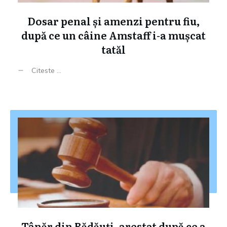
Dosar penal și amenzi pentru fiu,
după ce un câine Amstaff i-a mușcat
tatăl
Citeste ...
Tânăr din Rădăuți, arestat după ce a