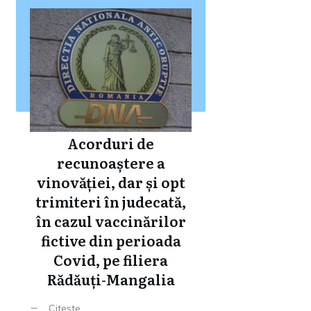
Acorduri de
recunoaștere a
vinovăției, dar și opt
trimiteri în judecată,
în cazul vaccinărilor
fictive din perioada
Covid, pe filiera
Rădăuți-Mangalia
Citeste ...