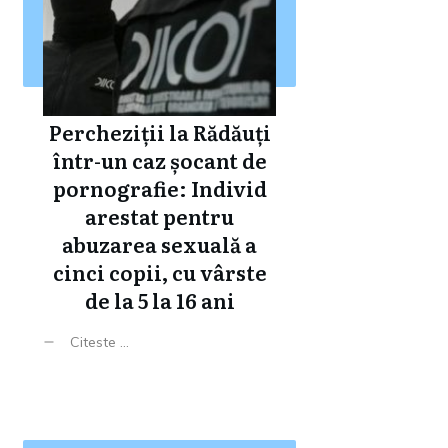
Percheziții la Rădăuți
într-un caz șocant de
pornografie: Individ
arestat pentru
abuzarea sexuală a
cinci copii, cu vârste
de la 5 la 16 ani
Citeste ...