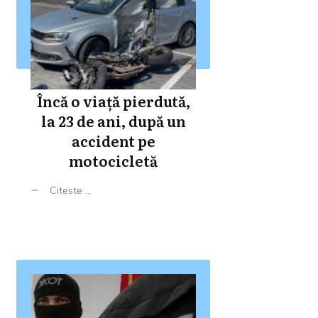
Încă o viață pierdută,
la 23 de ani, după un
accident pe
motocicletă
Citeste ...