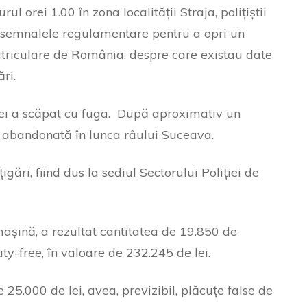
urul orei 1.00 în zona localității Straja, polițiștii
t semnalele regulamentare pentru a opri un
triculare de România, despre care existau date
ări.
icei a scăpat cu fuga. După aproximativ un
a abandonată în lunca râului Suceava.
gări, fiind dus la sediul Sectorului Poliției de
 mașină, a rezultat cantitatea de 19.850 de
ty-free, în valoare de 232.245 de lei.
25.000 de lei, avea, previzibil, plăcuțe false de