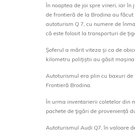
În noaptea de joi spre vineri, iar în j
de frontieră de la Brodina au făcu
autoturism Q 7, cu numere de înma
că este folosit la transporturi de țig
Șoferul a mărit viteza și ca de ob
kilometru polițiștii au găsit mașin
Autoturismul era plin cu baxuri de ți
Frontieră Brodina.
În urma inventarierii coletelor din
pachete de ţigări de proveniență du
Autoturismul Audi Q7, în valoare de 