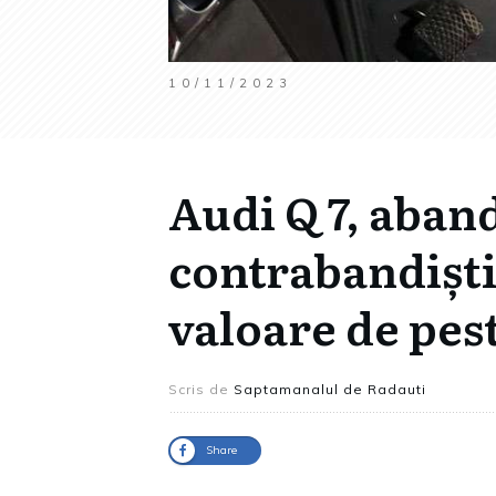
10/11/2023
Audi Q 7, aban
contrabandiști 
valoare de pes
Scris de
Saptamanalul de Radauti
Share