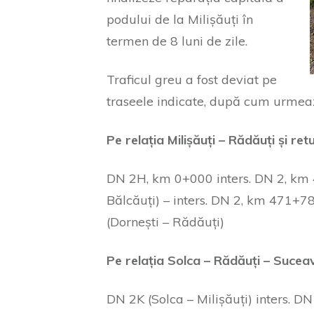
podului de la Milișăuți în
termen de 8 luni de zile.
Traficul greu a fost deviat pe
traseele indicate, după cum urmea
Pe relația Milișăuți – Rădăuți și retu
DN 2H, km 0+000 inters. DN 2, km 
Bălcăuți) – inters. DN 2, km 471+
(Dornești – Rădăuți)
Pe relația Solca – Rădăuți – Suceav
DN 2K (Solca – Milișăuți) inters. D