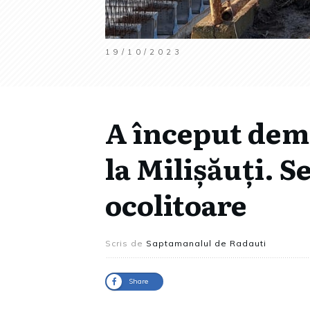
19/10/2023
A început dem
la Milișăuți. S
ocolitoare
Scris de
Saptamanalul de Radauti
Share