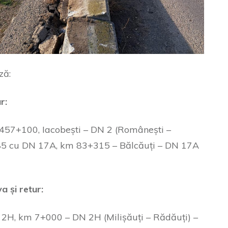
ză:
r:
457+100, Iacobești – DN 2 (Românești –
785 cu DN 17A, km 83+315 – Bălcăuți – DN 17A
a și retur:
N 2H, km 7+000 – DN 2H (Milișăuți – Rădăuți) –