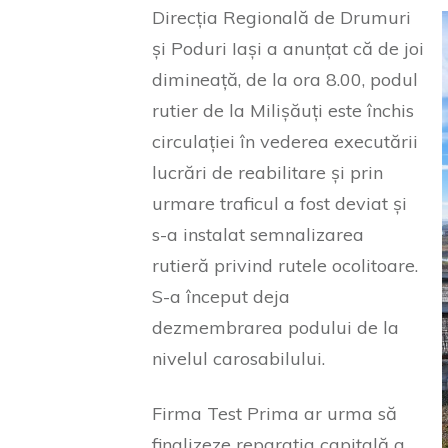
Direcția Regională de Drumuri
și Poduri Iași a anunțat că de joi
dimineață, de la ora 8.00, podul
rutier de la Milișăuți este închis
circulației în vederea executării
lucrări de reabilitare și prin
urmare traficul a fost deviat și
s-a instalat semnalizarea
rutieră privind rutele ocolitoare.
S-a început deja
dezmembrarea podului de la
nivelul carosabilului.
Firma Test Prima ar urma să
finalizeze reparația capitală a