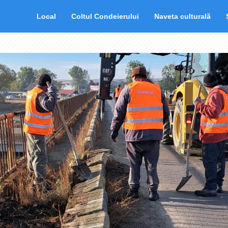
Local
Coltul Condeierului
Naveta culturală