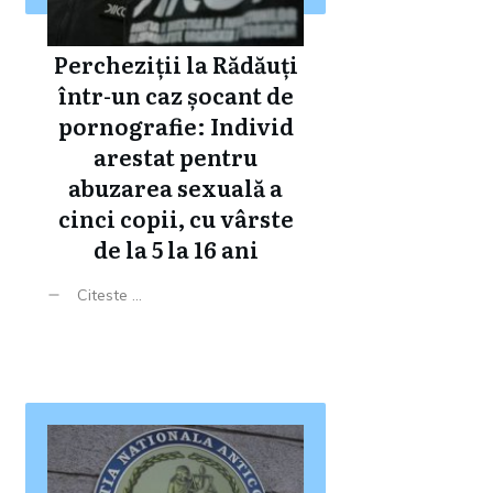
Percheziții la Rădăuți
într-un caz șocant de
pornografie: Individ
arestat pentru
abuzarea sexuală a
cinci copii, cu vârste
de la 5 la 16 ani
Citeste ...