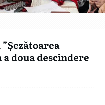
a ”Șezătoarea
la a doua descindere