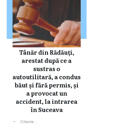
Tânăr din Rădăuți,
arestat după ce a
sustras o
autoutilitară, a condus
băut și fără permis, și
a provocat un
accident, la intrarea
în Suceava
Citeste ...