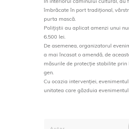
În interiorul căminului cultural, au 
îmbrăcate în port tradițional, vârstn
purta mască.
Polițiștii au aplicat amenzi unui nu
6.500 lei.
De asemenea, organizatorul evenime
a mai încasat o amendă, de această
măsurile de protecție stabilite pri
gen.
Cu ocazia intervenției, evenimentul a
unitatea care găzduia evenimentul a
Autor