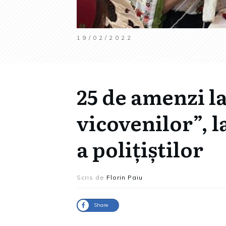
19/02/2022
25 de amenzi l
vicovenilor”, 
a polițiștilor
Scris de
Florin Paiu
Share