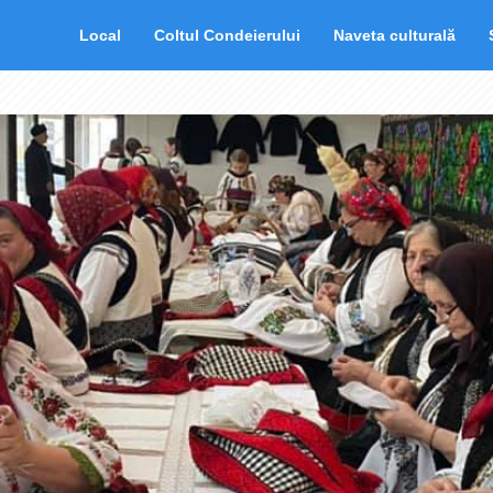
Local
Coltul Condeierului
Naveta culturală