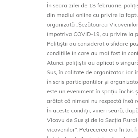
În seara zilei de 18 februarie, poliți
din mediul online cu privire la fap
organizată „Șezătoarea Vicovenilor
împotriva COVID-19, cu privire la p
Polițiștii au considerat o sfidare p
condițiile în care au mai fost în co
Atunci, polițiștii au aplicat o sin
Sus, în calitate de organizator, iar 
în scris participanților și organiza
este un eveniment în spațiu închis ș
arătat că nimeni nu respectă însă re
În aceste condiții, vineri seară, dup
Vicovu de Sus și de la Secția Rura
vicovenilor”. Petrecerea era în toi, f