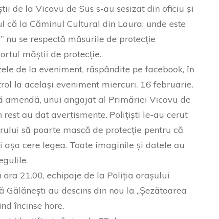
știi de la Vicovu de Sus s-au sesizat din oficiu și
tul că la Căminul Cultural din Laura, unde este
” nu se respectă măsurile de protecție
ortul măștii de protecție.
ozele de la eveniment, răspândite pe facebook, în
ntrol la același eveniment miercuri, 16 februarie.
gură amendă, unui angajat al Primăriei Vicovu de
în rest au dat avertismente. Polițiști le-au cerut
torului să poarte mască de protecție pentru că
i așa cere legea. Toate imaginile și datele au
gulile.
ă ora 21.00, echipaje de la Poliția orașului
lă Gălănești au descins din nou la „Șezătoarea
iind încinse hore.