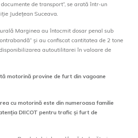
i documente de transport”, se arată într-un
liție Județean Suceava.
e Rurală Marginea au întocmit dosar penal sub
,contrabandă” și au confiscat cantitatea de 2 tone
isponibilizarea autoutilitarei în valoare de
astă motorină provine de furt din vagoane
acerea cu motorină este din numeroasa familie
 atenția DIICOT pentru trafic și furt de