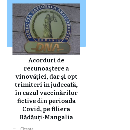
Acorduri de
recunoaștere a
vinovăției, dar și opt
trimiteri în judecată,
în cazul vaccinărilor
fictive din perioada
Covid, pe filiera
Rădăuți-Mangalia
Citeste ...