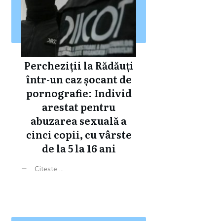
Percheziții la Rădăuți
într-un caz șocant de
pornografie: Individ
arestat pentru
abuzarea sexuală a
cinci copii, cu vârste
de la 5 la 16 ani
Citeste ...