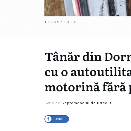
17/09/2024
Tânăr din Dorne
cu o autoutilit
motorină fără
Scris de
Saptamanalul de Radauti
Share