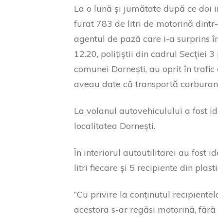
La o lună și jumătate după ce doi i
furat 783 de litri de motorină dintr
agentul de pază care i-a surprins în 
12.20, polițiștii din cadrul Secției
comunei Dornești, au oprit în trafi
aveau date că transportă carburan
La volanul autovehiculului a fost id
localitatea Dornești.
În interiorul autoutilitarei au fost 
litri fiecare și 5 recipiente din plas
”Cu privire la conținutul recipientelo
acestora s-ar regăsi motorină, făr