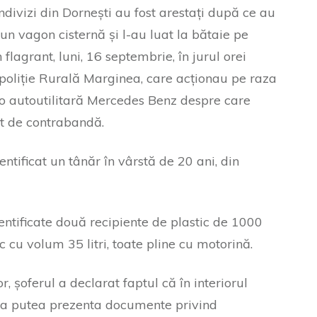
ndivizi din Dornești au fost arestați după ce au
-un vagon cisternă și l-au luat la bătaie pe
flagrant, luni, 16 septembrie, în jurul orei
 3 poliție Rurală Marginea, care acționau pe raza
c o autoutilitară Mercedes Benz despre care
t de contrabandă.
entificat un tânăr în vârstă de 20 ani, din
identificate două recipiente de plastic de 1000
tic cu volum 35 litri, toate pline cu motorină.
r, șoferul a declarat faptul că în interiorul
ă a putea prezenta documente privind