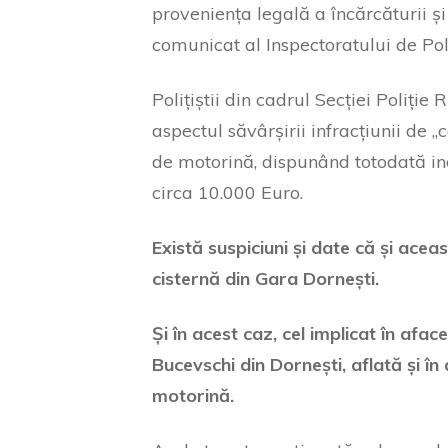
proveniența legală a încărcăturii ș
comunicat al Inspectoratului de Po
Polițiștii din cadrul Secției Poliți
aspectul săvârșirii infracțiunii de ,
de motorină, dispunând totodată ind
circa 10.000 Euro.
Există suspiciuni și date că și ace
cisternă din Gara Dornești.
Și în acest caz, cel implicat în af
Bucevschi din Dornești, aflată și în
motorină.