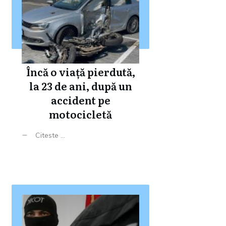
Încă o viață pierdută,
la 23 de ani, după un
accident pe
motocicletă
Citeste ...