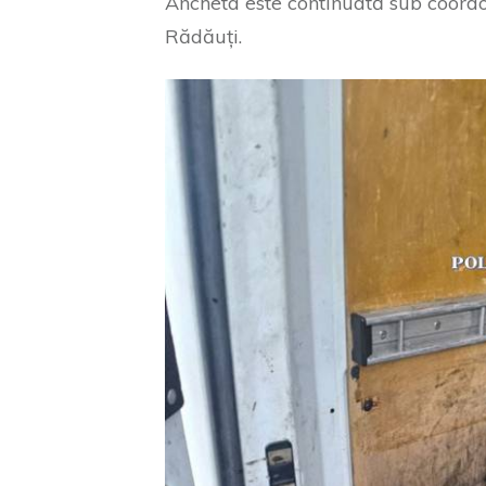
Ancheta este continuată sub coord
Rădăuți.