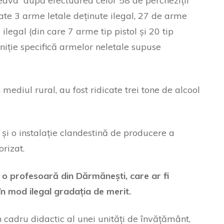
ava ”după efectuarea celor 58 de percheziții
zate 3 arme letale deținute ilegal, 27 de arme
ilegal (din care 7 arme tip pistol și 20 tip
iție specifică armelor neletale supuse
n mediul rural, au fost ridicate trei tone de alcool
t și o instalație clandestină de producere a
rizat.
 o profesoară din Dărmănești, care ar fi
e în mod ilegal gradația de merit.
n cadru didactic al unei unități de învățământ,