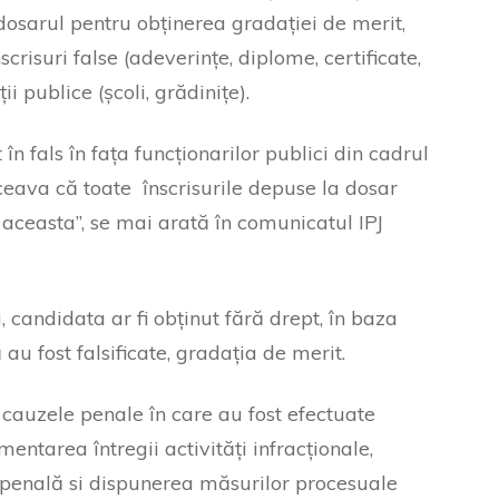
 dosarul pentru obținerea gradației de merit,
risuri false (adeverințe, diplome, certificate,
ii publice (școli, grădinițe).
 fals în fața funcționarilor publici din cadrul
ceava că toate înscrisurile depuse la dosar
e aceasta”, se mai arată în comunicatul IPJ
 candidata ar fi obținut fără drept, în baza
au fost falsificate, gradația de merit.
 cauzele penale în care au fost efectuate
entarea întregii activități infracționale,
e penală si dispunerea măsurilor procesuale