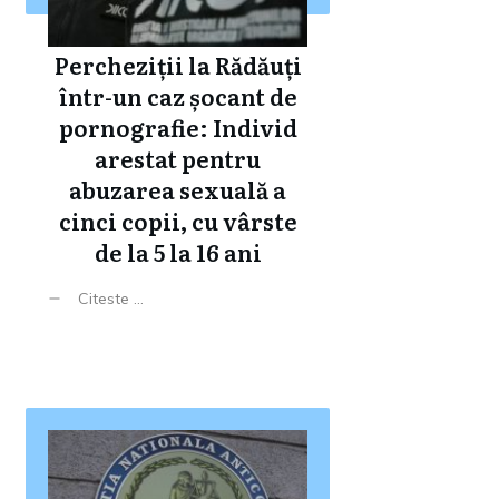
Percheziții la Rădăuți
într-un caz șocant de
pornografie: Individ
arestat pentru
abuzarea sexuală a
cinci copii, cu vârste
de la 5 la 16 ani
Citeste ...