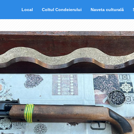
Local
Coltul Condeierului
Naveta culturală