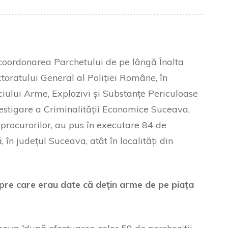
 coordonarea Parchetului de pe lângă Înalta
ectoratului General al Poliției Române, în
viciului Arme, Explozivi și Substanțe Periculoase
vestigare a Criminalității Economice Suceava,
rocurorilor, au pus în executare 84 de
în județul Suceava, atât în localități din
espre care erau date că dețin arme de pe piața