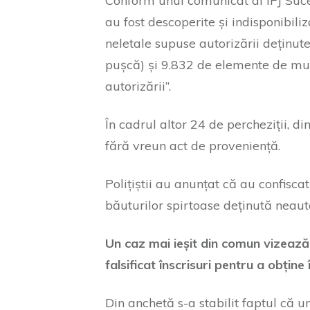
Conform unui comunicat al IPJ Suce
au fost descoperite și indisponibili
neletale supuse autorizării deținute 
pușcă) și 9.832 de elemente de mun
autorizării”.
În cadrul altor 24 de percheziții, di
fără vreun act de proveniență.
Polițiștii au anunțat că au confisca
băuturilor spirtoase deținută neauto
Un caz mai ieșit din comun vizează
falsificat înscrisuri pentru a obțin
Din anchetă s-a stabilit faptul că u