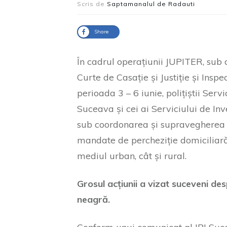
Scris de
Saptamanalul de Radauti
Share
În cadrul operațiunii JUPITER, sub
Curte de Casație și Justiție și Insp
perioada 3 – 6 iunie, polițiștii Ser
Suceava și cei ai Serviciului de In
sub coordonarea și supravegherea p
mandate de percheziție domiciliară, 
mediul urban, cât și rural.
Grosul acțiunii a vizat suceveni d
neagră.