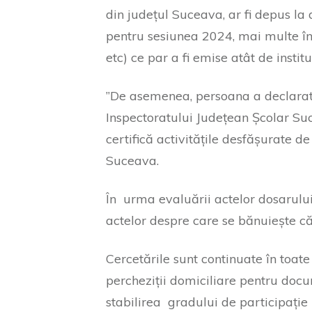
din județul Suceava, ar fi depus la
pentru sesiunea 2024, mai multe însc
etc) ce par a fi emise atât de instituț
”De asemenea, persoana a declarat în
Inspectoratului Județean Școlar Su
certifică activitățile desfășurate d
Suceava.
În urma evaluării actelor dosarului,
actelor despre care se bănuiește că 
Cercetările sunt continuate în toate
percheziții domiciliare pentru docum
stabilirea gradului de participați