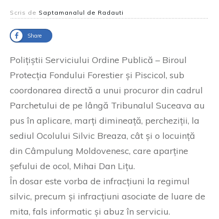
Scris de
Saptamanalul de Radauti
Share
Polițiștii Serviciului Ordine Publică – Biroul
Protecția Fondului Forestier și Piscicol, sub
coordonarea directă a unui procuror din cadrul
Parchetului de pe lângă Tribunalul Suceava au
pus în aplicare, marți dimineață, percheziții, la
sediul Ocolului Silvic Breaza, cât și o locuință
din Câmpulung Moldovenesc, care aparține
șefului de ocol, Mihai Dan Lițu.
În dosar este vorba de infracțiuni la regimul
silvic, precum și infracțiuni asociate de luare de
mita, fals informatic și abuz în serviciu.