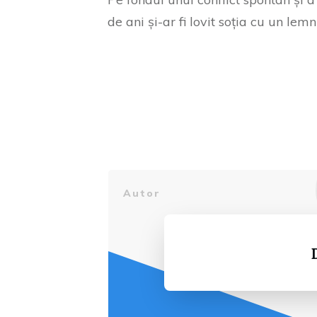
de ani și-ar fi lovit soția cu un lemn 
Autor