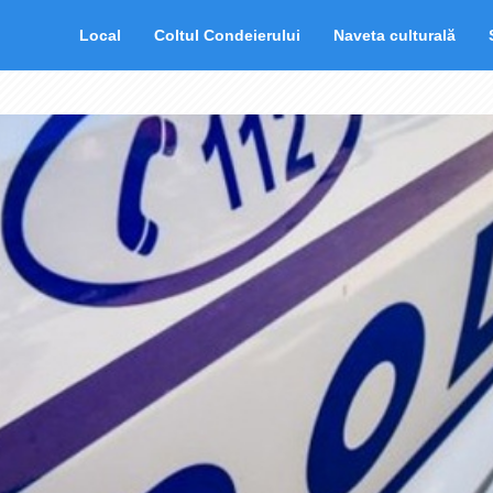
Local
Coltul Condeierului
Naveta culturală