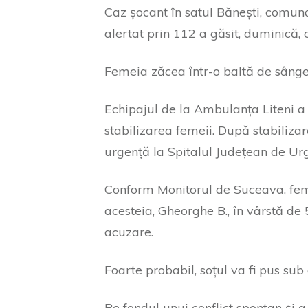
Caz șocant în satul Bănești, comun
alertat prin 112 a găsit, duminică, 
Femeia zăcea într-o baltă de sânge î
Echipajul de la Ambulanța Liteni a 
stabilizarea femeii. După stabiliza
urgență la Spitalul Județean de U
Conform Monitorul de Suceava, femeia
acesteia, Gheorghe B., în vârstă de 5
acuzare.
Foarte probabil, soțul va fi pus su
Pe fondul unui conflict spontan și 