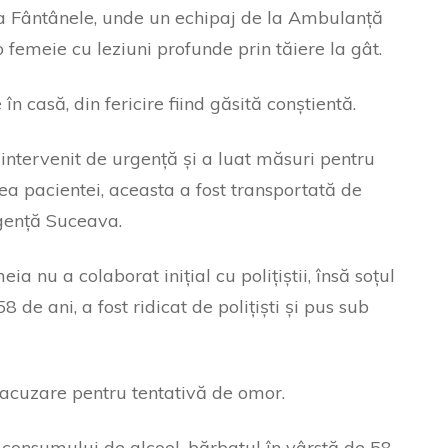
a Fântânele, unde un echipaj de la Ambulanță
o femeie cu leziuni profunde prin tăiere la gât.
n casă, din fericire fiind găsită conștientă.
intervenit de urgență și a luat măsuri pentru
rea pacientei, aceasta a fost transportată de
rgență Suceava.
 nu a colaborat inițial cu polițiștii, însă soțul
8 de ani, a fost ridicat de polițiști și pus sub
b acuzare pentru tentativă de omor.
a consumului de alcool, bărbatul în vârstă de 58