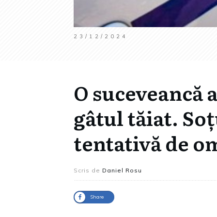
23/12/2024
O suceveancă a 
gâtul tăiat. So
tentativă de o
Scris de
Daniel Rosu
Share