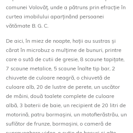
comunei Volovăț, unde a pătruns prin efracție în
curtea imobilului aparținând persoanei
vătămate B. G. C.
De aici, în miez de noapte, hoții au sustras și
cărat în microbuz o mulțime de bunuri, printre
care o sută de cutii de gresie, 8 scaune tapițate,
7 scaune metalice, 5 scaune înalte tip bar, 2
chiuvete de culoare neagră, o chiuvetă de
culoare alb, 20 de lustre de perete, un uscător
de mâini, două toalete complete de culoare
albă, 3 baterii de baie, un recipient de 20 litri de
motorină, patru bormașini, un motofierăstrău, un
suflător de frunze, bormașini, o cameră de
supraveghere video, o cutie de becuri și alte