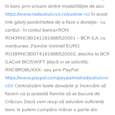
în bani, prin oricare dintre modalitățile de aici:
https://www.radautiulcivic.ro/sustine-rc/
. În acest
link găsiți posibilitatea de a face o donație:- cu
cardul:- în contul bancar:RON:
RO43RNCB0241161686520001 – BCR S.A, cu
mențiunea „Familie Voitinel”EURO:
RO38RNCB0074161686520002, deschis la BCR
S.ACod BIC/SWIFT (dacă vi se solicită):
RNCBROBUXXX- sau prin PayPal:
https://www.paypal.com/paypalme/radautiulcivi
cSV
Centralizăm toate donațiile și încercăm să
facem ca și această familie să se bucure de
Crăciun. Dacă vom reuși să adunăm suficienți
bani, le putem cumpăra măcar o parte din