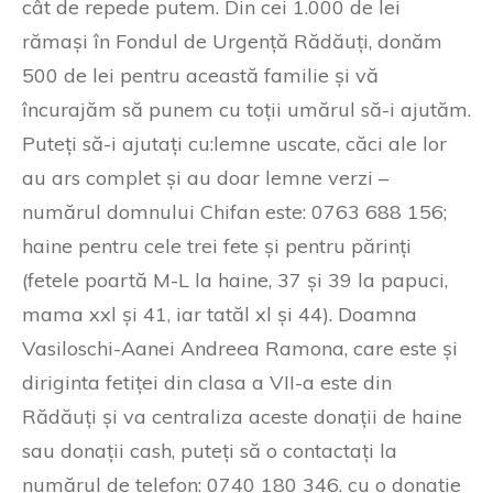
cât de repede putem. Din cei 1.000 de lei
rămași în Fondul de Urgență Rădăuți, donăm
500 de lei pentru această familie și vă
încurajăm să punem cu toții umărul să-i ajutăm.
Puteți să-i ajutați cu:lemne uscate, căci ale lor
au ars complet și au doar lemne verzi –
numărul domnului Chifan este: 0763 688 156;
haine pentru cele trei fete și pentru părinți
(fetele poartă M-L la haine, 37 și 39 la papuci,
mama xxl și 41, iar tatăl xl și 44). Doamna
Vasiloschi-Aanei Andreea Ramona, care este și
diriginta fetiței din clasa a VII-a este din
Rădăuți și va centraliza aceste donații de haine
sau donații cash, puteți să o contactați la
numărul de telefon: 0740 180 346. cu o donație