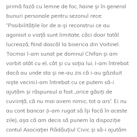
primă fază cu lemne de foc, haine și în general
bunuri personale pentru sezonul rece:
”Posibilitățile lor de a-și reconstrui ce au
agonisit o viață sunt limitate, căci doar tatăl
lucrează, fiind dascăl la biserica din Voitinel.
Tocmai l-am sunat pe domnul Chifan și am
vorbit atât cu el, cât și cu soția lui. I-am întrebat
dacă au unde sta și ne-au zis că i-au găzduit
niște vecini.I-am întrebat cu ce putem să-i
ajutăm și răspunsul a fost „orice găsiți de
cuviință, că nu mai avem nimic, tot a ars”. Ei nu
au cont bancar (i-am rugat să își facă în aceste
zile), așa că am decis să punem la dispoziție
contul Asociației Rădăuțiul Civic și să-i ajutăm