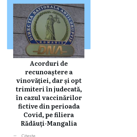
Acorduri de
recunoaștere a
vinovăției, dar și opt
trimiteri în judecată,
în cazul vaccinărilor
fictive din perioada
Covid, pe filiera
Rădăuți-Mangalia
Citeste ...