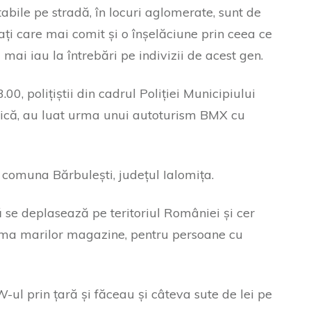
tabile pe stradă, în locuri aglomerate, sunt de
ați care mai comit și o înșelăciune prin ceea ce
îi mai iau la întrebări pe indivizii de acest gen.
00, polițiștii din cadrul Poliției Municipiului
lică, au luat urma unui autoturism BMX cu
n comuna Bărbulești, județul Ialomița.
ă se deplasează pe teritoriul României și cer
jma marilor magazine, pentru persoane cu
ul prin țară și făceau și câteva sute de lei pe