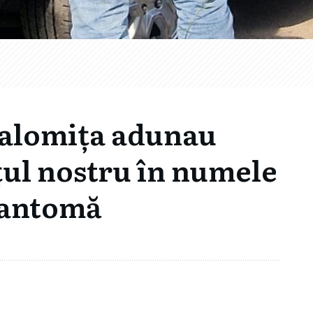
 Ialomița adunau
țul nostru în numele
fantomă