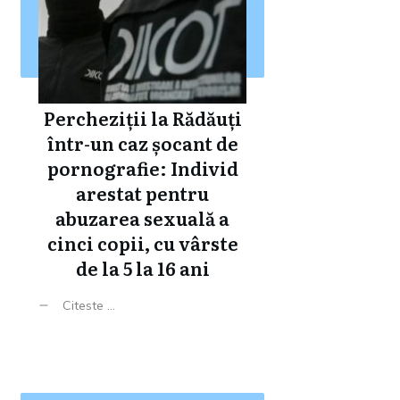
Percheziții la Rădăuți
într-un caz șocant de
pornografie: Individ
arestat pentru
abuzarea sexuală a
cinci copii, cu vârste
de la 5 la 16 ani
Citeste ...