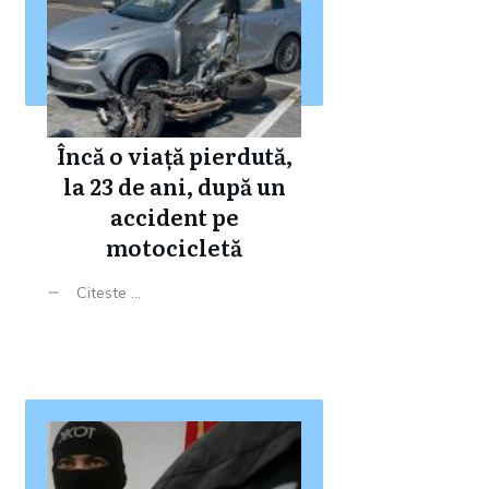
Încă o viață pierdută,
la 23 de ani, după un
accident pe
motocicletă
Citeste ...