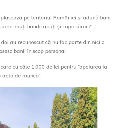
eplasează pe teritoriul României și adună bani
surdo-muți handicapați și copii săraci”.
i doi au recunoscut că nu fac parte din nici o
losesc banii în scop personal.
ecare cu câte 1.000 de lei pentru ”apelarea la
ă aptă de muncă”.