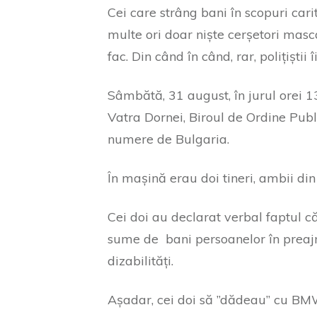
Cei care strâng bani în scopuri cari
multe ori doar niște cerșetori masc
fac. Din când în când, rar, polițiștii 
Sâmbătă, 31 august, în jurul orei 13.
Vatra Dornei, Biroul de Ordine Pub
numere de Bulgaria.
În mașină erau doi tineri, ambii di
Cei doi au declarat verbal faptul c
sume de bani persoanelor în prea
dizabilități.
Așadar, cei doi să ”dădeau” cu BMW-