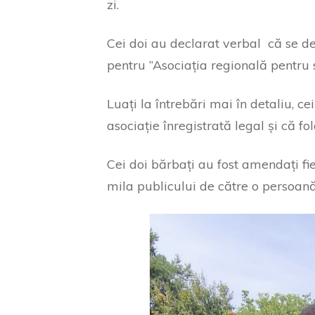
zi.
Cei doi au declarat verbal că se d
pentru ”Asociația regională pentru 
Luați la întrebări mai în detaliu, ce
asociație înregistrată legal și că fo
Cei doi bărbați au fost amendați fi
mila publicului de către o persoan