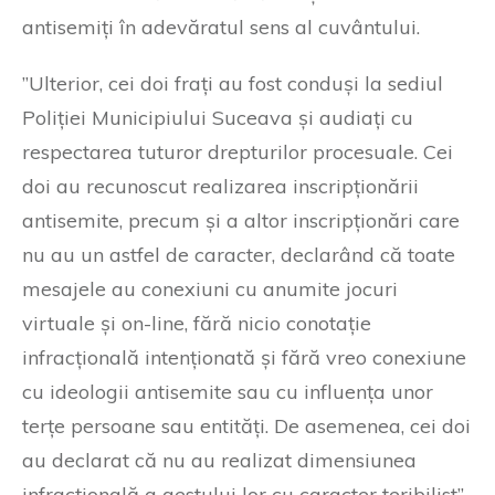
antisemiți în adevăratul sens al cuvântului.
”Ulterior, cei doi frați au fost conduși la sediul
Poliției Municipiului Suceava și audiați cu
respectarea tuturor drepturilor procesuale. Cei
doi au recunoscut realizarea inscripționării
antisemite, precum și a altor inscripționări care
nu au un astfel de caracter, declarând că toate
mesajele au conexiuni cu anumite jocuri
virtuale și on-line, fără nicio conotație
infracțională intenționată și fără vreo conexiune
cu ideologii antisemite sau cu influența unor
terțe persoane sau entități. De asemenea, cei doi
au declarat că nu au realizat dimensiunea
infracțională a gestului lor cu caracter teribilist”,