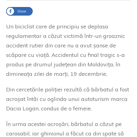
Share
Un biciclist care de principiu se deplasa
regulamentar a căzut victimă într-un groaznic
accident rutier din care nu a avut șanse de
scăpare cu viață. Accidentul cu final tragic s-a
produs pe drumul județean din Moldovița, în
dimineața zilei de marți, 19 decembrie,
Din cercetările poliției rezultă că bărbatul a fost
acroșat întâi cu oglinda unui autoturism marca
Dacia Logan, condus de o femeie.
În urma acestei acroșări, bărbatul a căzut pe
carosabil, iar ghinionul a făcut ca din spate să