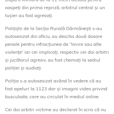
oaspeți din prima repriză, arbitrul central și un
tușier au fost agresați.
Polițiștii de la Secția Rurală Dărmănești s-au
autosesizat din oficiu, au deschis două dosare
penale pentru infracțiunea de ”lovire sau alte
violențe” iar cei implicați, respectiv cei doi arbitri
și jucătorul agresiv, au fost chemați la sediul
poliției și audiați.
Poliția s-a autosesizat având în vedere că au
fost apeluri la 1123 dar și imagini video privind
busculada, care au circulat în mediul online.
Cei doi arbitri victime au declarat în scris că nu