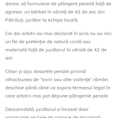
doresc să formuleze de plângere penală față de
agresor, un bărbat în vârstă de 42 de ani, din
Pătrăuți, jucător la echipa locală.
Cei doi arbitri au mai declarat în scris nu au nici
un fel de pretenție de natură civilă sau
materială față de jucătorul în vârstă de 42 de
ani.
Chiar și așa, dosarele penale privind
infracțiunea de ”loviri sau alte violențe” rămân
deschise până când va expira termenul legal în
care arbitrii mai pot depune plângerile penale.
Deocamdată, jucătorul a încasat doar
sancțiunile pe linie de comisie de disciplină.