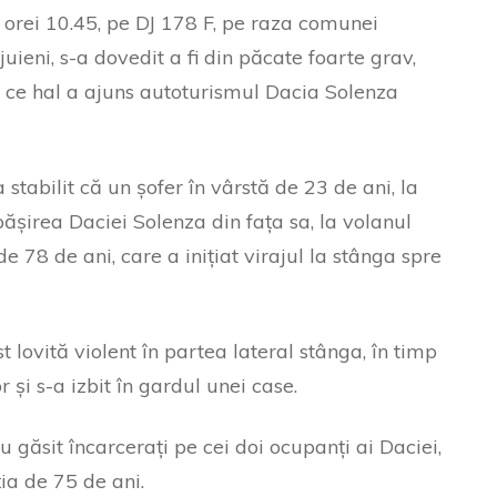
l orei 10.45, pe DJ 178 F, pe raza comunei
uieni, s-a dovedit a fi din păcate foarte grav,
 ce hal a ajuns autoturismul Dacia Solenza
a stabilit că un șofer în vârstă de 23 de ani, la
pășirea Daciei Solenza din fața sa, la volanul
de 78 de ani, care a inițiat virajul la stânga spre
 lovită violent în partea lateral stânga, în timp
 și s-a izbit în gardul unei case.
u găsit încarcerați pe cei doi ocupanți ai Daciei,
oția de 75 de ani.