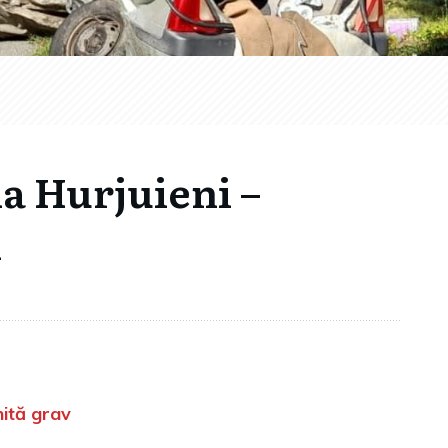
la Hurjuieni –
i
ită grav