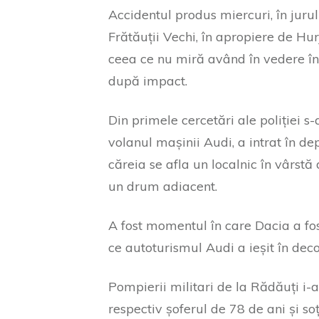
Accidentul produs miercuri, în juru
Frătăuții Vechi, în apropiere de Hurj
ceea ce nu miră având în vedere în
după impact.
Din primele cercetări ale poliției s-
volanul mașinii Audi, a intrat în de
căreia se afla un localnic în vârstă 
un drum adiacent.
A fost momentul în care Dacia a fost
ce autoturismul Audi a ieșit în decor
Pompierii militari de la Rădăuți i-a
respectiv șoferul de 78 de ani și s