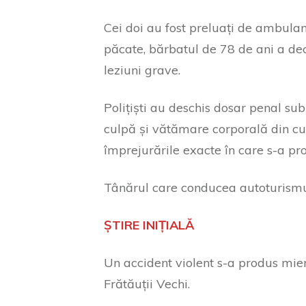
Cei doi au fost preluați de ambulan
păcate, bărbatul de 78 de ani a de
leziuni grave.
Polițiști au deschis dosar penal sub
culpă și vătămare corporală din cul
împrejurările exacte în care s-a pr
Tânărul care conducea autoturismu
ȘTIRE INIȚIALĂ
Un accident violent s-a produs miercu
Frătăuții Vechi.