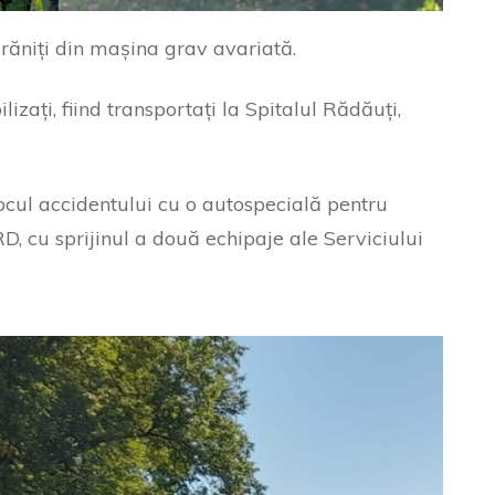
 răniți din mașina grav avariată.
ilizați, fiind transportați la Spitalul Rădăuți,
locul accidentului cu o autospecială pentru
 cu sprijinul a două echipaje ale Serviciului