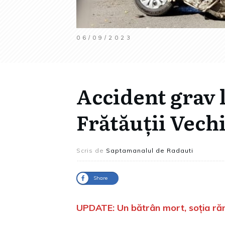
06/09/2023
Accident grav 
Frătăuții Vech
Scris de
Saptamanalul de Radauti
Share
UPDATE: Un bătrân mort, soția răn