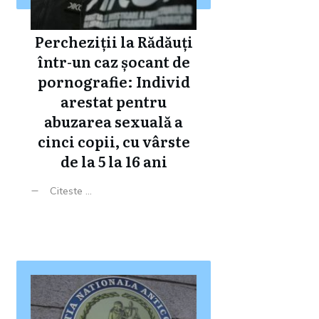
Percheziții la Rădăuți
într-un caz șocant de
pornografie: Individ
arestat pentru
abuzarea sexuală a
cinci copii, cu vârste
de la 5 la 16 ani
Citeste ...