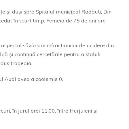
țe și duși spre Spitalul municipal Rădăuți, Din
cedat în scurt timp. Femeia de 75 de ani are
 aspectul săvârșirii infracțiunilor de ucidere din
pă și continuă cercetările pentru a stabili
odus tragedia.
l Audi avea alcoolemie 0.
ri, în jurul orei 11.00, între Hurjuieni și