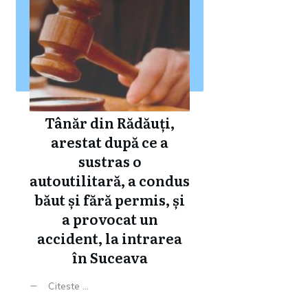
Tânăr din Rădăuți,
arestat după ce a
sustras o
autoutilitară, a condus
băut și fără permis, și
a provocat un
accident, la intrarea
în Suceava
Citeste ...