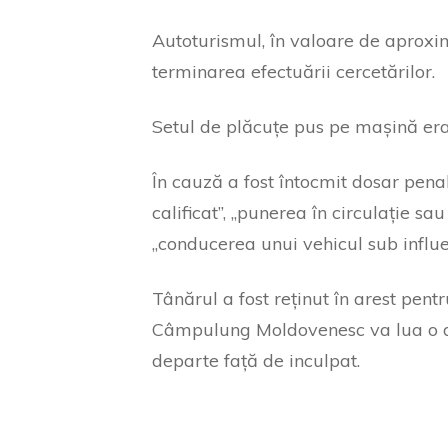
Autoturismul, în valoare de aproxima
terminarea efectuării cercetărilor.
Setul de plăcuțe pus pe mașină er
În cauză a fost întocmit dosar penal
calificat”, „punerea în circulație s
„conducerea unui vehicul sub influen
Tânărul a fost reținut în arest pent
Câmpulung Moldovenesc va lua o de
departe față de inculpat.