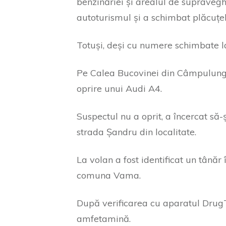
benzinăriei și arealul de supravegh
autoturismul și a schimbat plăcuțel
Totuși, deși cu numere schimbate la
Pe Calea Bucovinei din Câmpulung 
oprire unui Audi A4.
Suspectul nu a oprit, a încercat să-ș
strada Șandru din localitate.
La volan a fost identificat un tânăr
comuna Vama.
După verificarea cu aparatul DrugTes
amfetamină.