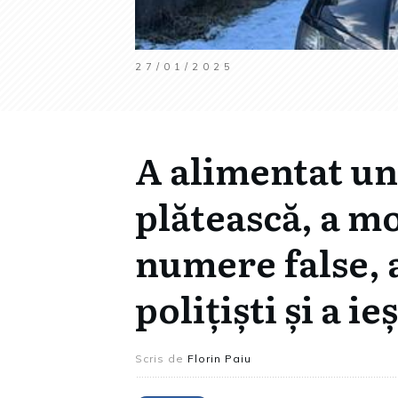
27/01/2025
A alimentat un
plătească, a m
numere false, a
polițiști și a ie
Scris de
Florin Paiu