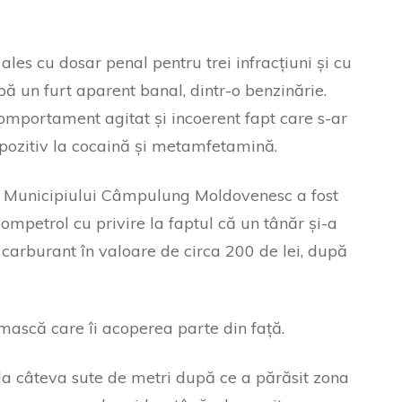
ales cu dosar penal pentru trei infracțiuni și cu
ă un furt aparent banal, dintr-o benzinărie.
comportament agitat și incoerent fapt care s-ar
t pozitiv la cocaină și metamfetamină.
ția Municipiului Câmpulung Moldovenesc a fost
Rompetrol cu privire la faptul că un tânăr și-a
carburant în valoare de circa 200 de lei, după
mască care îi acoperea parte din față.
 la câteva sute de metri după ce a părăsit zona