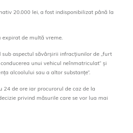
tiv 20.000 lei, a fost indisponibilizat până la
a expirat de multă vreme.
 sub aspectul săvârșirii infracțiunilor de „furt
au conducerea unui vehicul neînmatriculat” și
ța alcoolului sau a altor substanțe”.
ru 24 de ore iar procurorul de caz de la
cizie privind măsurile care se vor lua mai