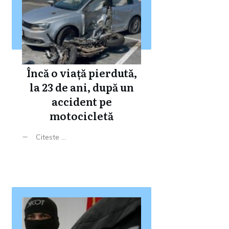
Încă o viață pierdută,
la 23 de ani, după un
accident pe
motocicletă
Citeste ...