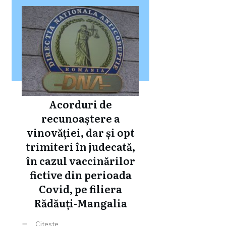
Acorduri de
recunoaștere a
vinovăției, dar și opt
trimiteri în judecată,
în cazul vaccinărilor
fictive din perioada
Covid, pe filiera
Rădăuți-Mangalia
Citeste ...