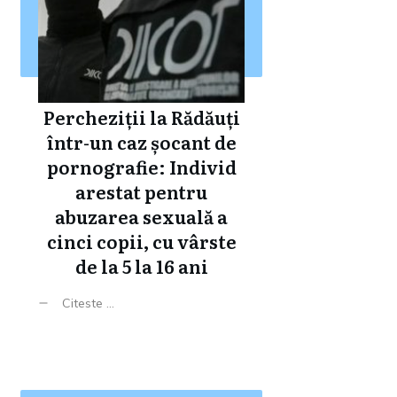
Percheziții la Rădăuți
într-un caz șocant de
pornografie: Individ
arestat pentru
abuzarea sexuală a
cinci copii, cu vârste
de la 5 la 16 ani
Citeste ...