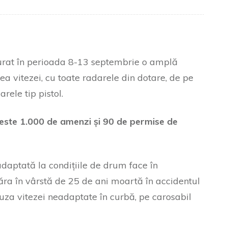
ășurat în perioada 8-13 septembrie o amplă
a vitezei, cu toate radarele din dotare, de pe
rele tip pistol.
e peste 1.000 de amenzi și 90 de permise de
daptată la condițiile de drum face în
năra în vârstă de 25 de ani moartă în accidentul
auza vitezei neadaptate în curbă, pe carosabil