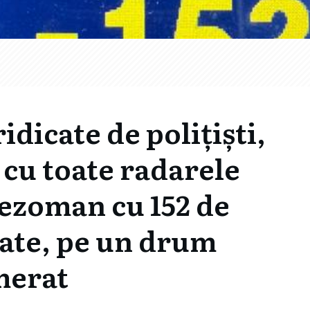
idicate de polițiști,
 cu toate radarele
tezoman cu 152 de
tate, pe un drum
merat