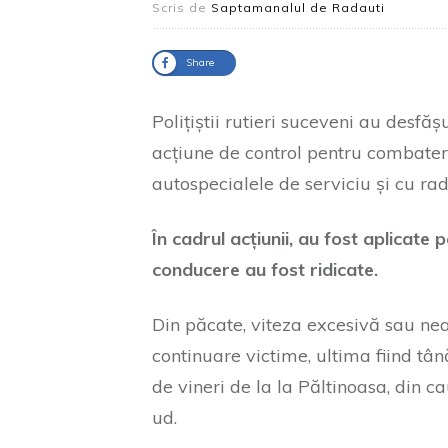
Scris de
Saptamanalul de Radauti
Share
Polițiștii rutieri suceveni au desf
acțiune de control pentru combatere
autospecialele de serviciu și cu rada
În cadrul acțiunii, au fost aplicat
conducere au fost ridicate.
Din păcate, viteza excesivă sau nea
continuare victime, ultima fiind tâ
de vineri de la la Păltinoasa, din c
ud.