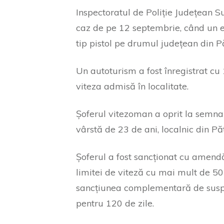
Inspectoratul de Poliție Județean 
caz de pe 12 septembrie, când un ec
tip pistol pe drumul județean din Pă
Un autoturism a fost înregistrat cu
viteza admisă în localitate.
Șoferul vitezoman a oprit la semnal,
vârstă de 23 de ani, localnic din Păt
Șoferul a fost sancționat cu amendă
limitei de viteză cu mai mult de 50
sancțiunea complementară de susp
pentru 120 de zile.