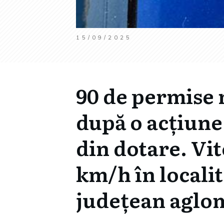
15/09/2025
90 de permise r
după o acțiune
din dotare. Vi
km/h în locali
județean aglo