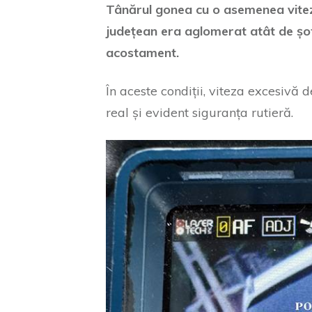
Tânărul gonea cu o asemenea vite
județean era aglomerat atât de șof
acostament.
În aceste condiții, viteza excesivă 
real și evident siguranța rutieră.